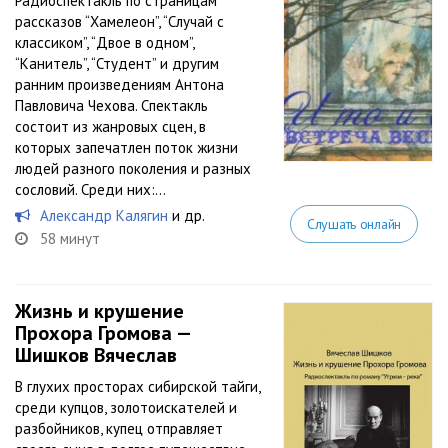
Радиоспектакль по страницам
рассказов “Хамелеон”, “Случай с
классиком”, “Двое в одном”,
“Канитель”, “Студент” и другим
ранним произведениям Антона
Павловича Чехова. Спектакль
состоит из жанровых сцен, в
которых запечатлен поток жизни
людей разного поколения и разных
сословий. Среди них:...
Александр Калягин
и др.
Слушать онлайн
58 минут
Жизнь и крушение
Прохора Громова —
Шишков Вячеслав
В глухих просторах сибирской тайги,
среди купцов, золотоискателей и
разбойников, купец отправляет