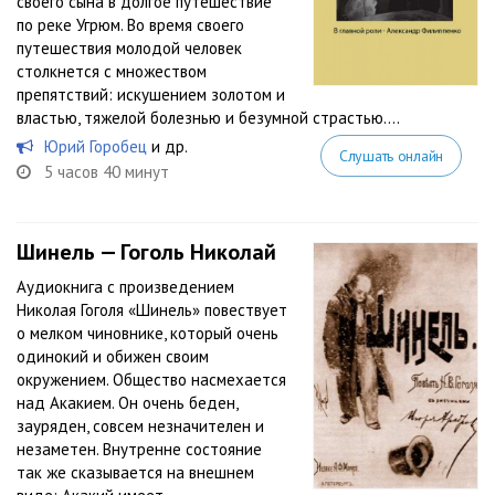
своего сына в долгое путешествие
по реке Угрюм. Во время своего
путешествия молодой человек
столкнется с множеством
препятствий: искушением золотом и
властью, тяжелой болезнью и безумной страстью....
Юрий Горобец
и др.
Слушать онлайн
5 часов 40 минут
Шинель — Гоголь Николай
Аудиокнига с произведением
Николая Гоголя «Шинель» повествует
о мелком чиновнике, который очень
одинокий и обижен своим
окружением. Общество насмехается
над Акакием. Он очень беден,
зауряден, совсем незначителен и
незаметен. Внутренне состояние
так же сказывается на внешнем