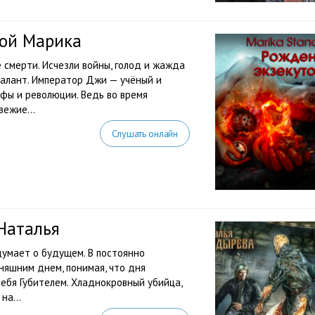
вой Марика
 смерти. Исчезли войны, голод и жажда
талант. Император Джи — учёный и
фы и революции. Ведь во время
ежие...
Слушать онлайн
Наталья
 думает о будущем. В постоянно
няшним днем, понимая, что дня
себя Губителем. Хладнокровный убийца,
на...