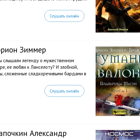
Слушать онлайн
эрион Зиммер
мы слышали легенду о мужественном
ре, ее любви к Ланселоту? И злобной,
ды, сложенные сладкоречивыми бардами в
Слушать онлайн
апочкин Александр