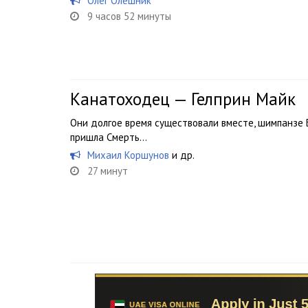
Олег Олешник
9 часов 52 минуты
Канатоходец — Гелприн Майк
Они долгое время существовали вместе, шимпанзе Б
пришла Смерть…
Михаил Коршунов
и др.
27 минут