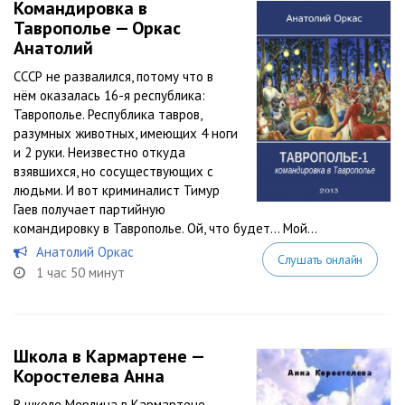
Командировка в
Таврополье — Оркас
Анатолий
СССР не развалился, потому что в
нём оказалась 16-я республика:
Таврополье. Республика тавров,
разумных животных, имеющих 4 ноги
и 2 руки. Неизвестно откуда
взявшихся, но сосуществующих с
людьми. И вот криминалист Тимур
Гаев получает партийную
командировку в Таврополье. Ой, что будет… Мой...
Анатолий Оркас
Слушать онлайн
1 час 50 минут
Школа в Кармартене —
Коростелева Анна
В школе Мерлина в Кармартене