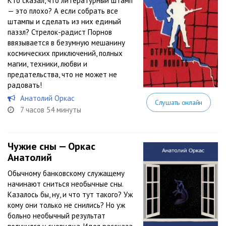
Кто сказал, что литературный штамп
— это плохо? А если собрать все
штампы и сделать из них единый
паззл? Стрелок-радист Порнов
ввязывается в безумную мешанину
космических приключений, полных
магии, техники, любви и
предательства, что не может не
радовать!
Анатолий Оркас
Слушать онлайн
7 часов 54 минуты
Чужие сны — Оркас
Анатолий
Обычному банковскому служащему
начинают сниться необычные сны.
Казалось бы, ну, и что тут такого? Уж
кому они только не снились? Но уж
больно необычный результат