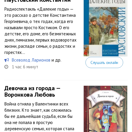
Радиоспектакль «Далекие годы» —
это рассказ о детстве Константина
Георгиевича, о тех годах, когда его
называли просто Костиком. О его
детстве, его доме, его безмятежных
днях, гимназии, первых водоворотах
жизни, распаде семьи, о радостях и
горестях…
Всеволод Ларионов
и др.
Слушать онлайн
1 час 6 минут
Девочка из города —
Воронкова Любовь
Война отняла у Валентинки всех
близких. Кто знает, как сложилась
бы ее дальнейшая судьба, если бы
она не попала в простую
деревенскую семью, которая стала