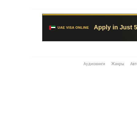
Аудиокниги
Жанры
Ав