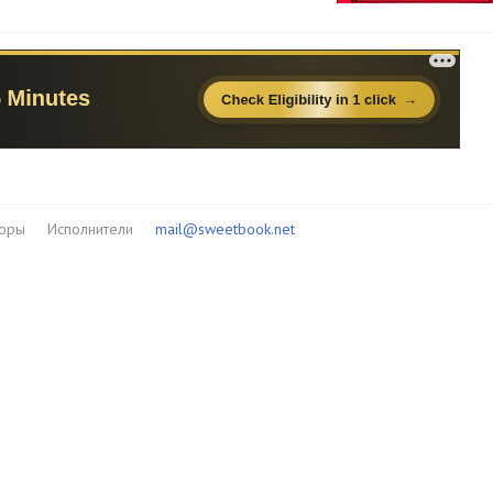
торы
Исполнители
mail@sweetbook.net