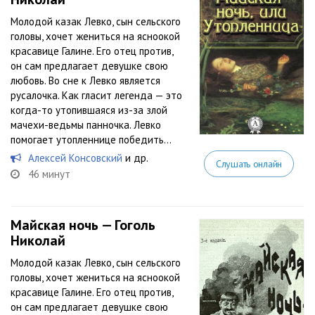
Молодой казак Левко, сын сельского
головы, хочет жениться на ясноокой
красавице Галине. Его отец против,
он сам предлагает девушке свою
любовь. Во сне к Левко является
русалочка. Как гласит легенда — это
когда-то утопившаяся из-за злой
мачехи-ведьмы панночка. Левко
помогает утопленнице победить...
Алексей Консовский
и др.
Слушать онлайн
46 минут
Майская ночь — Гоголь
Николай
Молодой казак Левко, сын сельского
головы, хочет жениться на ясноокой
красавице Галине. Его отец против,
он сам предлагает девушке свою