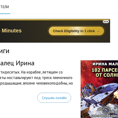
ТЕЛИ
иги
Малец Ирина
тидесятых. На корабле, летящем со
авты ностальгируют под треск пленочного
ородышащие, вполне человекоподобны, но
Слушать онлайн