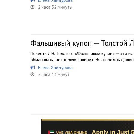
Елена Хайдурова
2 часа 32 минуты
Фальшивый купон — Толстой Л
Повесть Л.Н. Толстого «Фальшивый купон» — это ис
обман вызывает целую лавину неблагородных, злон
Елена Хайдурова
2 часа 13 минут