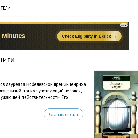
ТЕЛИ
ниги
х
нов лауреата Нобелевской премии Генриха
алантливый, тонко чувствующий человек,
ружающей действительности. Его
Слушать онлайн