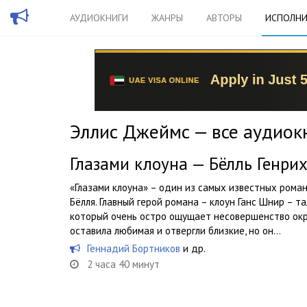
АУДИОКНИГИ
ЖАНРЫ
АВТОРЫ
ИСПОЛНИ
Эллис Джеймс — все аудиок
Глазами клоуна — Бёлль Генри
«Глазами клоуна» – один из самых известных рома
Бёлля. Главный герой романа – клоун Ганс Шнир – т
который очень остро ощущает несовершенство ок
оставила любимая и отвергли близкие, но он...
Геннадий Бортников
и др.
2 часа 40 минут