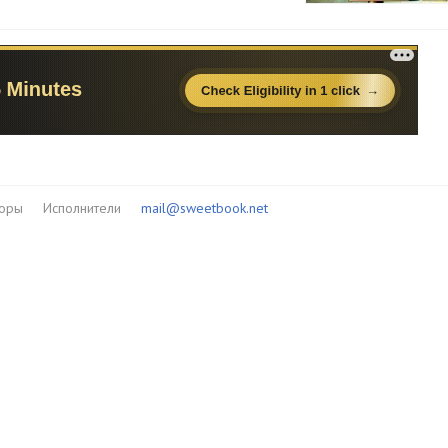
торы
Исполнители
mail@sweetbook.net