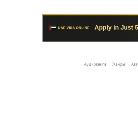
Аудиокниги
Жанры
Ав