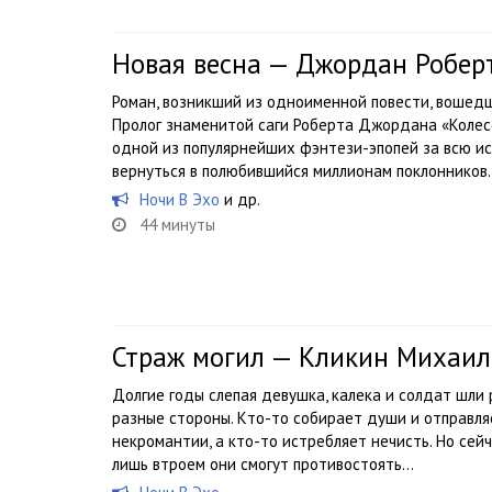
Новая весна — Джордан Робер
Роман, возникший из одноименной повести, вошед
Пролог знаменитой саги Роберта Джордана «Колес
одной из популярнейших фэнтези-эпопей за всю и
вернуться в полюбившийся миллионам поклонников..
Ночи В Эхо
и др.
44 минуты
Страж могил — Кликин Михаил
Долгие годы слепая девушка, калека и солдат шли 
разные стороны. Кто-то собирает души и отправляе
некромантии, а кто-то истребляет нечисть. Но сей
лишь втроем они смогут противостоять...