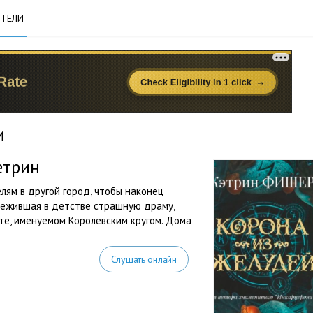
ТЕЛИ
и
етрин
лям в другой город, чтобы наконец
режившая в детстве страшную драму,
те, именуемом Королевским кругом. Дома
Слушать онлайн