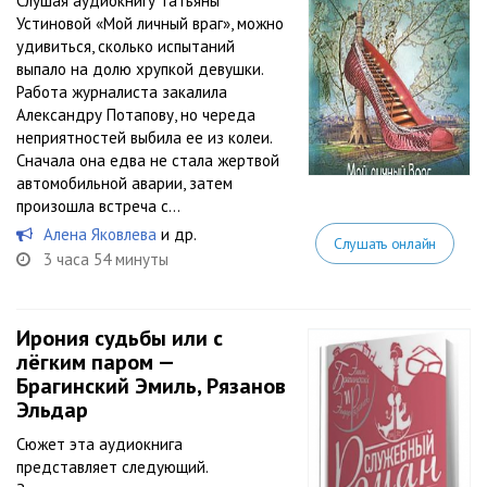
Слушая аудиокнигу Татьяны
Устиновой «Мой личный враг», можно
удивиться, сколько испытаний
выпало на долю хрупкой девушки.
Работа журналиста закалила
Александру Потапову, но череда
неприятностей выбила ее из колеи.
Сначала она едва не стала жертвой
автомобильной аварии, затем
произошла встреча с...
Алена Яковлева
и др.
Слушать онлайн
3 часа 54 минуты
Ирония cудьбы или с
лёгким паром —
Брагинский Эмиль, Рязанов
Эльдар
Сюжет эта аудиокнига
представляет следующий.