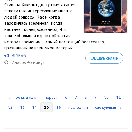
Стивена Хокинга доступным языком
ответит на интересующие многих
людей вопросы: Как и когда
зародилась вселенная; Когда
настанет конец вселенной; Что
такое «большой взрыв». «Краткая
история времени» — самый настоящий бестселлер,
признанный во всём мире, который...
BIGBAG
Слушать онлайн
7 часов 45 минут
← предыдущая
первая
6
7
8
9
10
11
12
13
14
15
16
последняя
следующая →