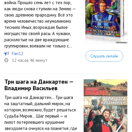
война. Прошло семь лет с тех пор,
как люди снова ступили на Землю —
свою древнюю прародину. Всё это
время человечество неумолимомо
теснило Иных, возрождая былое
могущество своей расы. А чужаки,
расколотые на две враждующие
группировки, воевали не только с...
Fan12
Слушать онлайн
12 часов 46 минут
Три шага на Данкартен —
Владимир Васильев
Три шага на Данкартен… Три шага
на заштатный, дальний мирок, на
котором, возможно, будет решаться
Судьба Миров… Шаг первый — и
пилот потерпевшего крушение
звездолета очнулся на планетке, где