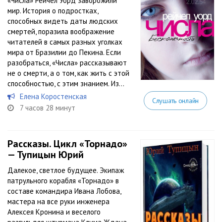
«Числа» Рейчел Уорд заворожили
мир. История о подростках,
способных видеть даты людских
смертей, поразила воображение
читателей в самых разных уголках
мира от Бразилии до Пекина. Если
разобраться, «Числа» рассказывают
не о смерти, а о том, как жить с этой
способностью, с этим знанием. Из...
Елена Коростенская
Слушать онлайн
7 часов 28 минут
Рассказы. Цикл «Торнадо»
— Тупицын Юрий
Далекое, светлое будущее. Экипаж
патрульного корабля «Торнадо» в
составе командира Ивана Лобова,
мастера на все руки инженера
Алексея Кронина и веселого