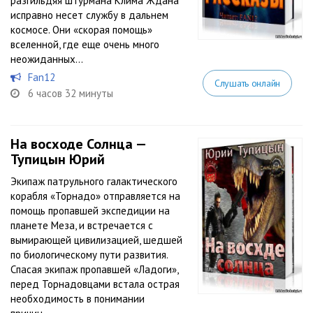
разгильдяя штурмана Клима Ждана
исправно несет службу в дальнем
космосе. Они «скорая помощь»
вселенной, где еще очень много
неожиданных...
Fan12
Слушать онлайн
6 часов 32 минуты
На восходе Солнца —
Тупицын Юрий
Экипаж патрульного галактического
корабля «Торнадо» отправляется на
помощь пропавшей экспедиции на
планете Меза, и встречается с
вымирающей цивилизацией, шедшей
по биологическому пути развития.
Спасая экипаж пропавшей «Ладоги»,
перед Торнадовцами встала острая
необходимость в понимании