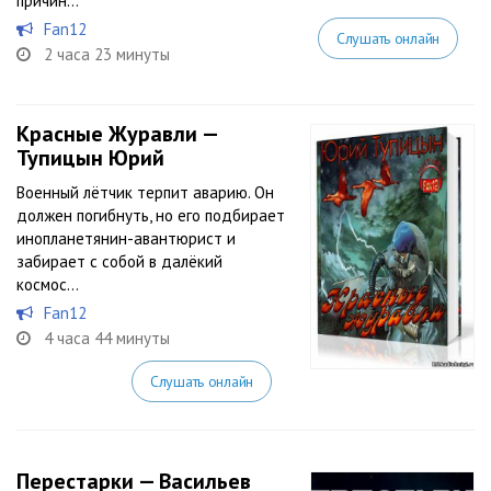
причин...
Fan12
Слушать онлайн
2 часа 23 минуты
Красные Журавли —
Тупицын Юрий
Военный лётчик терпит аварию. Он
должен погибнуть, но его подбирает
инопланетянин-авантюрист и
забирает с собой в далёкий
космос…
Fan12
4 часа 44 минуты
Слушать онлайн
Перестарки — Васильев