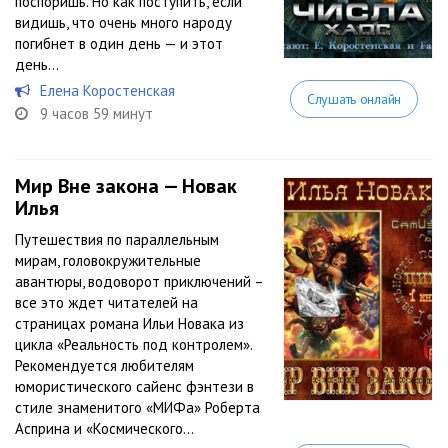
поспоришь. Но как поступить, если
видишь, что очень много народу
погибнет в один день — и этот
день...
Елена Коростенская
Слушать онлайн
9 часов 59 минут
Мир Вне закона — Новак
Илья
Путешествия по параллельным
мирам, головокружительные
авантюры, водоворот приключений –
все это ждет читателей на
страницах романа Ильи Новака из
цикла «Реальность под контролем».
Рекомендуется любителям
юмористического сайенс фэнтези в
стиле знаменитого «МИФа» Роберта
Асприна и «Космического...