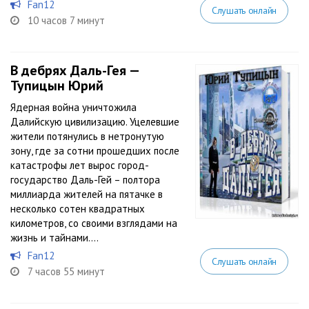
Fan12
Слушать онлайн
10 часов 7 минут
В дебрях Даль-Гея —
Тупицын Юрий
Ядерная война уничтожила
Далийскую цивилизацию. Уцелевшие
жители потянулись в нетронутую
зону, где за сотни прошедших после
катастрофы лет вырос город-
государство Даль-Гей – полтора
миллиарда жителей на пятачке в
несколько сотен квадратных
километров, со своими взглядами на
жизнь и тайнами....
Fan12
Слушать онлайн
7 часов 55 минут