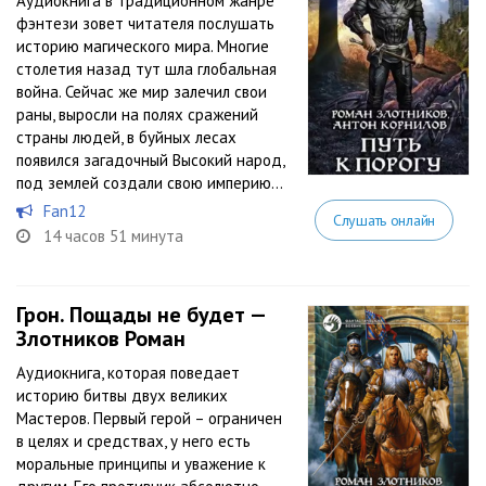
Аудиокнига в традиционном жанре
фэнтези зовет читателя послушать
историю магического мира. Многие
столетия назад тут шла глобальная
война. Сейчас же мир залечил свои
раны, выросли на полях сражений
страны людей, в буйных лесах
появился загадочный Высокий народ,
под землей создали свою империю...
Fan12
Слушать онлайн
14 часов 51 минута
Грон. Пощады не будет —
Злотников Роман
Аудиокнига, которая поведает
историю битвы двух великих
Мастеров. Первый герой – ограничен
в целях и средствах, у него есть
моральные принципы и уважение к