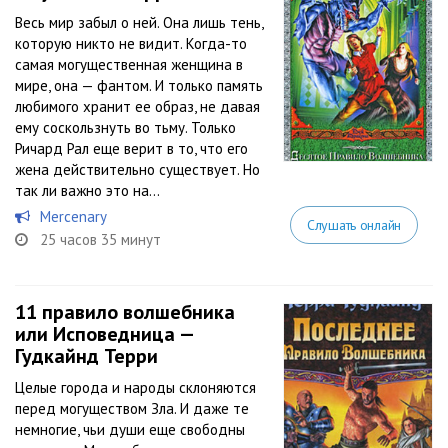
Весь мир забыл о ней. Она лишь тень,
которую никто не видит. Когда-то
самая могущественная женщина в
мире, она — фантом. И только память
любимого хранит ее образ, не давая
ему соскользнуть во тьму. Только
Ричард Рал еще верит в то, что его
жена действительно существует. Но
так ли важно это на...
Mercenary
Слушать онлайн
25 часов 35 минут
11 правило волшебника
или Исповедница —
Гудкайнд Терри
Целые города и народы склоняются
перед могуществом Зла. И даже те
немногие, чьи души еще свободны