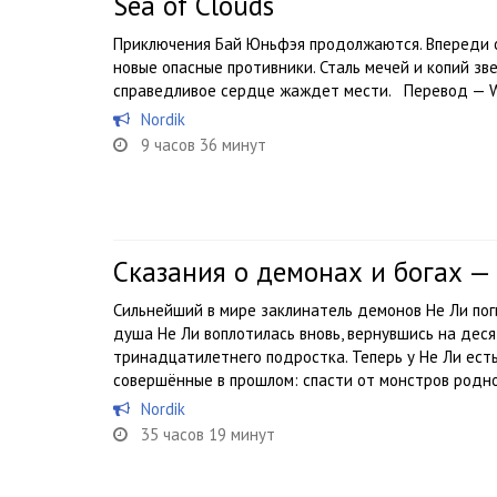
Sea of Clouds
Приключения Бай Юньфэя продолжаются. Впереди о
новые опасные противники. Сталь мечей и копий зве
справедливое сердце жаждет мести. Перевод — 
Nordik
9 часов 36 минут
Сказания о демонах и богах — 
Сильнейший в мире заклинатель демонов Не Ли пог
душа Не Ли воплотилась вновь, вернувшись на десят
тринадцатилетнего подростка. Теперь у Не Ли есть
совершённые в прошлом: спасти от монстров родной
Nordik
35 часов 19 минут