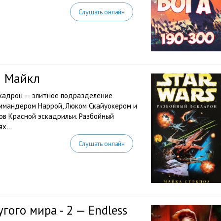
Слушать онлайн
л Майкл
скадрон — элитное подразделение
оммандером Наррой, Люком Скайуокером и
ов Красной эскадрильи. Разбойный
х...
Слушать онлайн
гого мира - 2 — Endless