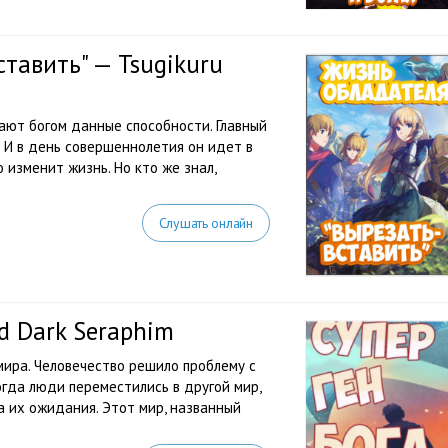
тавить" — Tsugikuru
ают богом данные способности. Главный
. И в день совершеннолетия он идет в
о изменит жизнь. Но кто же знал,
Слушать онлайн
d Dark Seraphim
ира. Человечество решило проблему с
огда люди переместились в другой мир,
а их ожидания. Этот мир, названный