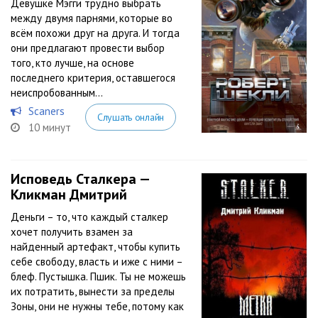
Девушке Мэгги трудно выбрать
между двумя парнями, которые во
всём похожи друг на друга. И тогда
они предлагают провести выбор
того, кто лучше, на основе
последнего критерия, оставшегося
неиспробованным…
Scaners
Слушать онлайн
10 минут
Исповедь Сталкера —
Кликман Дмитрий
Деньги – то, что каждый сталкер
хочет получить взамен за
найденный артефакт, чтобы купить
себе свободу, власть и иже с ними –
блеф. Пустышка. Пшик. Ты не можешь
их потратить, вынести за пределы
Зоны, они не нужны тебе, потому как