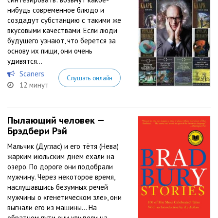
нибудь современное блюдо и
создадут субстанцию с такими же
вкусовыми качествами. Если люди
будущего узнают, что берется за
основу их пищи, они очень
удивятся…
Scaners
Слушать онлайн
12 минут
Пылающий человек —
Брэдбери Рэй
Мальчик (Дуглас) и его тётя (Нева)
жарким июльским днём ехали на
озеро. По дороге они подобрали
мужчину. Через некоторое время,
наслушавшись безумных речей
мужчины о «генетическом зле», они
выгнали его из машины… На
обратном пути они увидели на