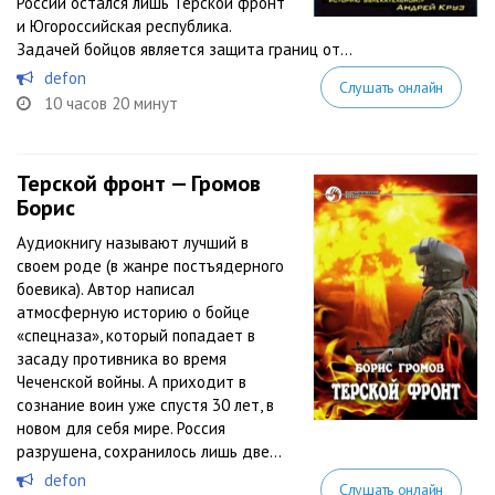
России остался лишь Терской фронт
и Югороссийская республика.
Задачей бойцов является защита границ от...
defon
Слушать онлайн
10 часов 20 минут
Терской фронт — Громов
Борис
Аудиокнигу называют лучший в
своем роде (в жанре постъядерного
боевика). Автор написал
атмосферную историю о бойце
«спецназа», который попадает в
засаду противника во время
Чеченской войны. А приходит в
сознание воин уже спустя 30 лет, в
новом для себя мире. Россия
разрушена, сохранилось лишь две...
defon
Слушать онлайн