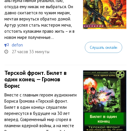
альтернативной реальностью,
откуда ему никак не выбраться. Он
давно скитается по чужим мирам,
мечтая вернуться обратно домой.
Артур успел стать мастером меча,
отстоять кулаками право жить – и в
новом мире полученные...
defon
Слушать онлайн
27 часов 33 минуты
Терской фронт. Билет в
один конец — Громов
Борис
Вместе с главным героем аудиокниги
Бориса Громова «Терской фронт.
Билет в один конец» слушатели
перенесутся в будущее на 30 лет
вперед. Современный мир сгорел в
пламени ядерной войны, а на месте