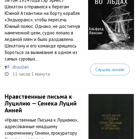
Летом 1914 года сэр Эрнест
Шеклтон отправился к берегам
Южной Атлантики на борту корабля
«Эндьюранс», чтобы пересечь
Южный полюс. Однако, не достигнув
намеченной цели, судно попало в
ледяной плен и было раздавлено.
Шеклтону и его команде пришлось
бороться за выживание в одном из
самых суровых...
druulian
Слушать онлайн
11 часов 1 минута
Нравственные письма к
Луцилию — Сенека Луций
Анней
«Нравственные Письма к Луцилию»,
адресованные младшему
современнику Сенеки, прокуратору