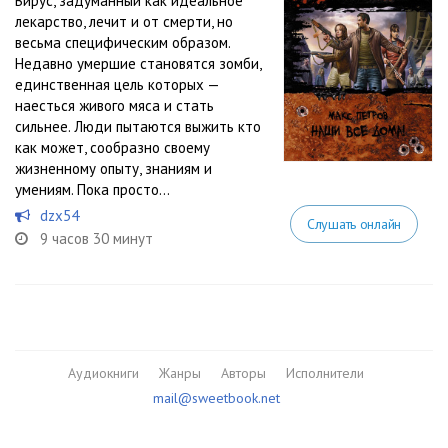
Вирус, задуманный как идеальное
лекарство, лечит и от смерти, но
весьма специфическим образом.
Недавно умершие становятся зомби,
единственная цель которых —
наесться живого мяса и стать
сильнее. Люди пытаются выжить кто
как может, сообразно своему
жизненному опыту, знаниям и
умениям. Пока просто...
dzx54
Слушать онлайн
9 часов 30 минут
Аудиокниги
Жанры
Авторы
Исполнители
mail@sweetbook.net