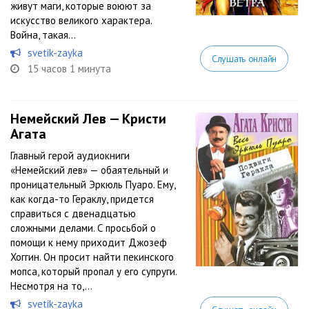
живут маги, которые воюют за
искусство великого характера.
Война, такая...
svetik-zayka
Слушать онлайн
15 часов 1 минута
Немейский Лев — Кристи
Агата
Главный герой аудиокниги
«Немейский лев» — обаятельный и
проницательный Эркюль Пуаро. Ему,
как когда-то Гераклу, придется
справиться с двенадцатью
сложными делами. С просьбой о
помощи к нему приходит Джозеф
Хоггин. Он просит найти пекинского
мопса, который пропал у его супруги.
Несмотря на то,...
svetik-zayka