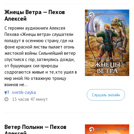
Жнецы Ветра — Пехов
Алексей
С героями аудиокниги Алексея
Пехова «Жнецы ветра» слушатели
попадут в осеннюю страну, где на
фоне красной листвы пылает огонь
жестокой войны. Сильнейший ветер
спустился с гор, затянулись дожди,
от бушующих сил природы
содрогаются живые и те, кто ушел в
мир иной. Но отважную троицу
воинов не...
svetik-zayka
Слушать онлайн
13 часов 47 минут
Ветер Полыни — Пехов
Алексей