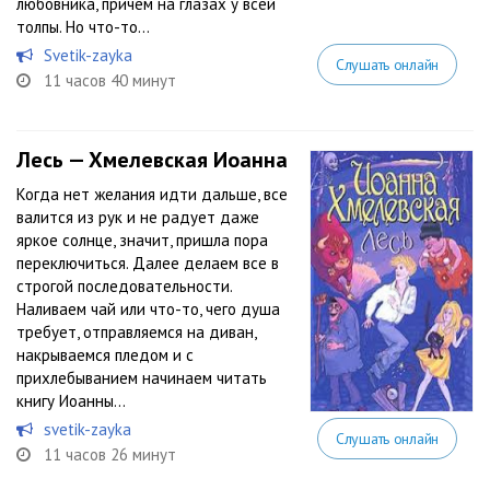
любовника, причем на глазах у всей
толпы. Но что-то...
Svetik-zayka
Слушать онлайн
11 часов 40 минут
Лесь — Хмелевская Иоанна
Когда нет желания идти дальше, все
валится из рук и не радует даже
яркое солнце, значит, пришла пора
переключиться. Далее делаем все в
строгой последовательности.
Наливаем чай или что-то, чего душа
требует, отправляемся на диван,
накрываемся пледом и с
прихлебыванием начинаем читать
книгу Иоанны...
svetik-zayka
Слушать онлайн
11 часов 26 минут