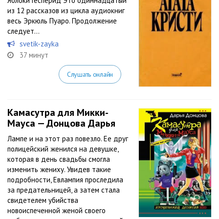
Яблоки Гесперид Это одиннадцатый
из 12 рассказов из цикла аудиокниг
весь Эркюль Пуаро. Продолжение
следует…
svetik-zayka
37 минут
Слушать онлайн
Камасутра для Микки-
Мауса — Донцова Дарья
Лампе и на этот раз повезло. Ее друг
полицейский женился на девушке,
которая в день свадьбы смогла
изменить жениху. Увидев такие
подробности, Евлампия проследила
за предательницей, а затем стала
свидетелем убийства
новоиспеченной женой своего