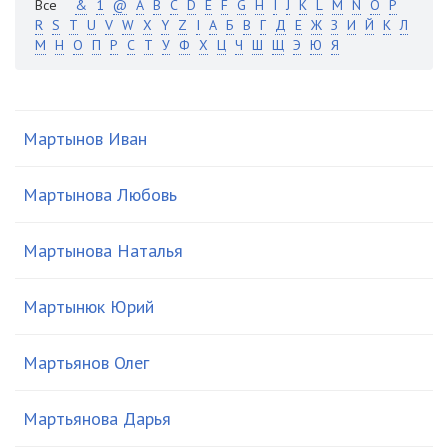
Все
&
1
@
A
B
C
D
E
F
G
H
I
J
K
L
M
N
O
P
R
S
T
U
V
W
X
Y
Z
І
А
Б
В
Г
Д
Е
Ж
З
И
Й
К
Л
М
Н
О
П
Р
С
Т
У
Ф
Х
Ц
Ч
Ш
Щ
Э
Ю
Я
Мартынов Иван
Мартынова Любовь
Мартынова Наталья
Мартынюк Юрий
Мартьянов Олег
Мартьянова Дарья