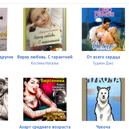
02:26
01:03
01:00
01:54
01:01
 другие
Верну любовь. С гарантией
От всего сердца
01:37
Костина Наталья
Гудмэн Джо
01:29
01:41
01:21
03:12
00:31
Азарт среднего возраста
Чукоча
05:33