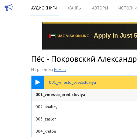
АУДИОКНИГИ
ЖАНРЫ
АВТОРЫ
ИСПОЛНИ
Пёс - Покровский Александр
Из раздела
Роман
02:48
001_vmesto_predisloviya
001_vmesto_predisloviya
002_analizy
003_zaslon
004_krutoe