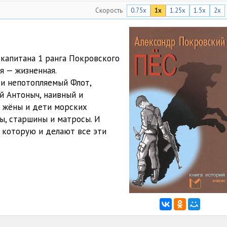
Скорость
0.75x
1x
1.25x
1.5x
2x
01:58
02:15
02:45
 капитана 1 ранга Покровского
я — жизненная.
05:34
 и непотопляемый Флот,
03:06
й Антоныч, наивный и
, жёны и дети морских
04:17
ны, старшины и матросы. И
 которую и делают все эти
02:31
03:26
02:39
04:16
03:23