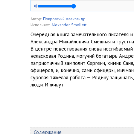
005_po_zhope
006_do_vzryva
Автор:
Покровский Александр
Исполняет:
Alexander Smollett
007_o_korennyh
Очередная книга замечательного писателя и
Александра Михайловича. Смешная и грустна
008_grob_s_muzykoi
В центре повествования снова несгибаемый
009_o_nei
неласковая Родина, могучий богатырь Андре
патриотичный замполит Сергеич, химик Саня
010_poterya
офицеров, и, конечно, сами офицеры, мичма
суровая тяжелая работа — Родину защищать,
011_eto_ya
люди. И живут.
012_posilnaya_pomosch
013_ordenskaya_lentochka
014_bulava
015_vydelenie_lyudei
Содержание