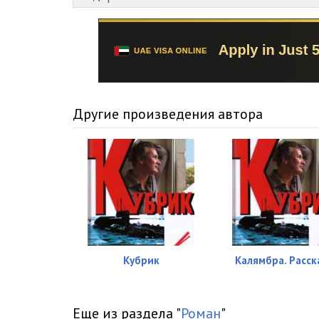
016_o_cheloveke
017_patrikeev
018_norma
019_nachalnik_shtaba
Другие произведения автора
020_domoi
021_konrolny_vyhod_1
022_konrolny_vyhod_2
023_konrolny_vyhod_3
024_konrolny_vyhod_4
Кубрик
Калямбра. Расск
025_konrolny_vyhod_5
026_pamyaty
Еще из раздела "
Роман
"