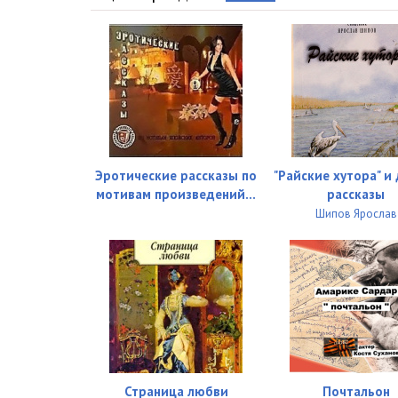
027_vasjka
028_kak_papa
029_devushka_lyuba
030_kobeli
031_kury_za_oknom
Эротические рассказы по
"Райские хутора" и
032_devochka_masha
мотивам произведений...
рассказы
Шипов Ярослав
033_syurpriz
034_buratino
035_vadik
036_polozkovy_zabludilisj
037_o_rodine
Страница любви
Почтальон
038_goryachiy_filtr