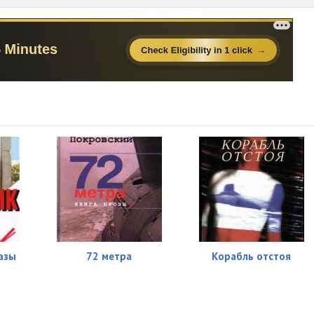
00:53
02:39
04:12
02:24
02:16
06:18
05:41
06:42
04:40
азы
72 метра
Корабль отстоя
04:31
00:25