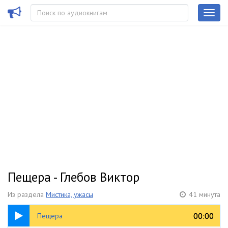
Пещера - Глебов Виктор
Из раздела
Мистика, ужасы
41 минута
41:02
00:00
00:00
Пещера