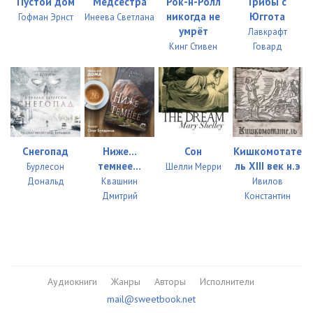
Пустой дом
Медсестра
Рок-н-Ролл
Грибы с
никогда не
Юггота
Гофман Эрнст
Инеева Светлана
умрёт
Лавкрафт
Кинг Стивен
Говард
Снегопад
Ниже...
Сон
Кишкомотате
темнее...
ль XIII век н.э
Бурлесон
Шелли Мерри
Дональд
Квашнин
Ивилов
Дмитрий
Константин
Аудиокниги
Жанры
Авторы
Исполнители
mail@sweetbook.net