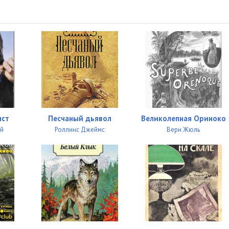
05:02
05:01
05:03
05:00
05:02
05:01
ист
Песчаный дьявол
Великолепная Ориноко
05:01
ей
Роллинс Джеймс
Верн Жюль
05:02
05:01
05:04
05:03