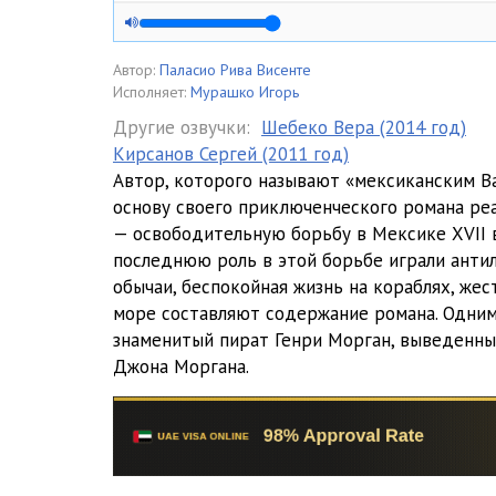
05
06
Автор:
Паласио Рива Висенте
Исполняет:
Мурашко Игорь
07
Другие озвучки:
Шебеко Вера (2014 год)
Кирсанов Сергей (2011 год)
08
Автор, которого называют «мексиканским В
09
основу своего приключенческого романа ре
— освободительную борьбу в Мексике XVII 
10
последнюю роль в этой борьбе играли антил
обычаи, беспокойная жизнь на кораблях, жес
11
море составляют содержание романа. Одним 
12
знаменитый пират Генри Морган, выведенн
Джона Моргана.
13
14
15