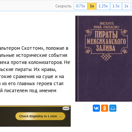
Скорость
0.75x
1x
1.25x
1.5x
2x
05:03
05:03
05:05
05:04
альтером Скоттом», положил в
05:06
альные исторические события
века против колонизаторов. Не
05:02
ьские пираты. Их нравы,
токие сражения на суше и на
05:01
из его главных героев стал
05:07
ый писателем под именем
05:02
05:01
05:02