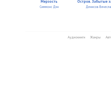
27
Мерзость
Остров. Забытые 
Симмонс Дэн
Денисов Вячесл
28
29
30
Аудиокниги
Жанры
Ав
31
32
33
34
35
36
37
38