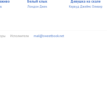
05:03
заживо
Белый клык
Девушка на скале
ав
Лондон Джек
Кервуд Джеймс Оливер
05:02
05:02
05:02
торы
Исполнители
mail@sweetbook.net
05:02
05:05
05:03
05:08
05:01
05:02
05:03
05:01