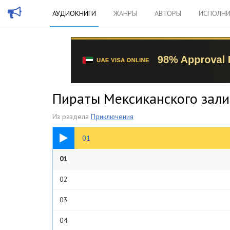
АУДИОКНИГИ
ЖАНРЫ
АВТОРЫ
ИСПОЛНИ
Пираты Мексиканского залив
Из раздела
Приключения
05:04
01
01.Часть 1. Джон Морган
01
02
03
04