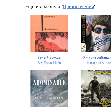
16
Еще из раздела "
Приключения
"
17
18
19
20
21
Белый вождь
Я - контрабанд
22
Рид Томас Майн
Неклюдов Андр
23
24
25
26