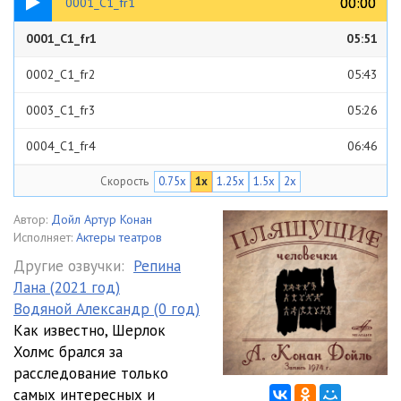
00:00
00:00
0001_C1_fr1
0001_C1_fr1
05:51
0002_C1_fr2
05:43
0003_C1_fr3
05:26
0004_C1_fr4
06:46
Скорость
0.75x
1x
1.25x
1.5x
2x
0005_C1_fr5
05:11
0006_C1_fr6
05:03
Автор:
Дойл Артур Конан
Исполняет:
Актеры театров
0007_C2_fr1
06:21
Другие озвучки:
Репина
Лана (2021 год)
0008_C2_fr2
06:24
Водяной Александр (0 год)
0009_C2_fr3
05:34
Как известно, Шерлок
Холмс брался за
0010_C2_fr4
04:51
расследование только
самых интересных и