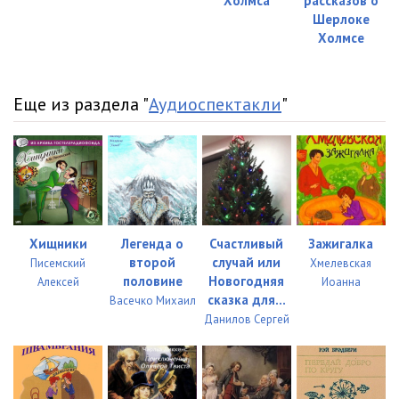
Холмса
рассказов о
Шерлоке
Холмсе
Еще из раздела "
Аудиоспектакли
"
Хищники
Легенда о
Счастливый
Зажигалка
второй
случай или
Писемский
Хмелевская
половине
Новогодняя
Алексей
Иоанна
сказка для...
Васечко Михаил
Данилов Сергей