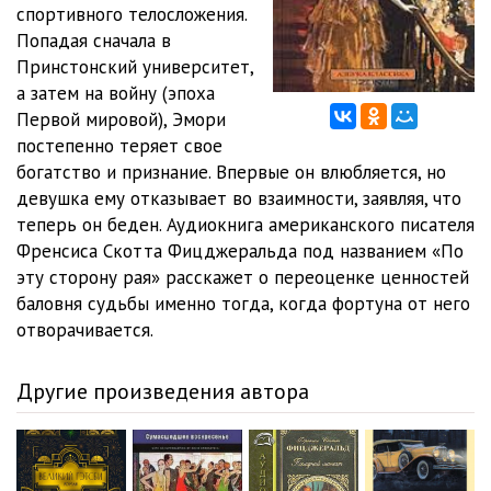
спортивного телосложения.
Попадая сначала в
Po_etu_storonu_raya_0012
03:35
Принстонский университет,
Po_etu_storonu_raya_0013
00:42
а затем на войну (эпоха
Первой мировой), Эмори
Po_etu_storonu_raya_0014
07:39
постепенно теряет свое
богатство и признание. Впервые он влюбляется, но
Po_etu_storonu_raya_0015
05:12
девушка ему отказывает во взаимности, заявляя, что
Po_etu_storonu_raya_0016
00:46
теперь он беден. Аудиокнига американского писателя
Френсиса Скотта Фицджеральда под названием «По
Po_etu_storonu_raya_0017
13:04
эту сторону рая» расскажет о переоценке ценностей
баловня судьбы именно тогда, когда фортуна от него
Po_etu_storonu_raya_0018
11:41
отворачивается.
Po_etu_storonu_raya_0019
33:40
Другие произведения автора
Po_etu_storonu_raya_0020
04:23
Po_etu_storonu_raya_0021
05:36
Po_etu_storonu_raya_0022
09:07