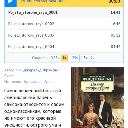
00:00
00:00
Po_etu_storonu_raya_0001
Po_etu_storonu_raya_0001
14:43
Po_etu_storonu_raya_0002
16:46
Po_etu_storonu_raya_0003
05:12
Po_etu_storonu_raya_0004
03:42
Скорость
0.75x
1x
1.25x
1.5x
2x
Po_etu_storonu_raya_0005
19:52
Po_etu_storonu_raya_0006
03:05
Автор:
Фицджеральд Фрэнсис
Скотт
Po_etu_storonu_raya_0007
02:34
Исполняет:
Ерисанова Ирина
Самовлюбленный богатый
Po_etu_storonu_raya_0008
04:32
американский парень
свысока относится к своим
Po_etu_storonu_raya_0009
01:50
одноклассникам, которые
Po_etu_storonu_raya_0010
11:58
не имеют его красивой
внешности, острого ума и
Po_etu_storonu_raya_0011
41:39