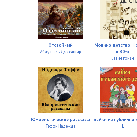
Отстойный
Монино детство. Н
о 80-х
Абдуллаев Джахангир
Савин Роман
Юмористические рассказы
Байки из публично
1
Тэффи Надежда