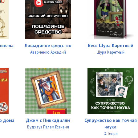
овелла
Лошадиное средство
Весь Шура Каретный
Аверченко Аркадий
Шура Каретный
го дома
Джим с Пиккадилли
Супружество как точная
наука
Вудхауз Пэлем Грэнвил
О. Генри