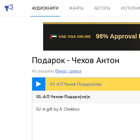
АУДИОКНИГИ
ЖАНРЫ
АВТОРЫ
ИСПОЛНИ
Подарок - Чехов Антон
Из раздела
Юмор, сатира
06:02
01-А.П.Чехов-Подаро(че)к
01-А.П.Чехов-Подаро(че)к
02-A gift by A. Chekhov