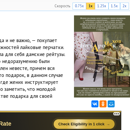
Скорость
0.75x
1x
1.25x
1.5x
2x
а и не важно, — покупает
ежностей лайковые перчатки.
ила для себя дамские рейтузы.
о недоразумению были
лен невесте, причем вся
то подарок, в данном случае
 где жених инструктирует
до заметить, что молодой
стве подарка для своей