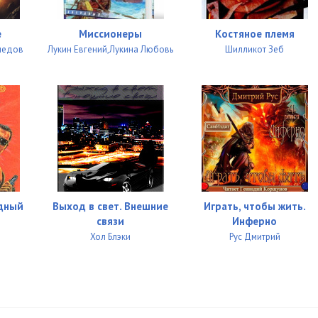
е
Миссионеры
Костяное племя
медов
Лукин Евгений,Лукина Любовь
Шилликот Зеб
удный
Выход в свет. Внешние
Играть, чтобы жить.
связи
Инферно
л
Хол Блэки
Рус Дмитрий