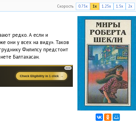
Скорость
0.75x
1x
1.25x
1.5x
2x
ают редко. А если и
е они у всех на виду». Таков
труднику Филипсу предстоит
нете Балтахасан.