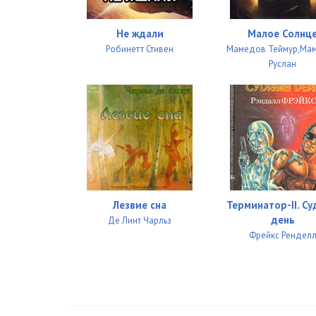
Не ждали
Малое Солнц
Робинетт Стивен
Мамедов Теймур,Ма
Руслан
Лезвие сна
Терминатор-II. С
день
Де Линт Чарльз
Фрейкс Рендел