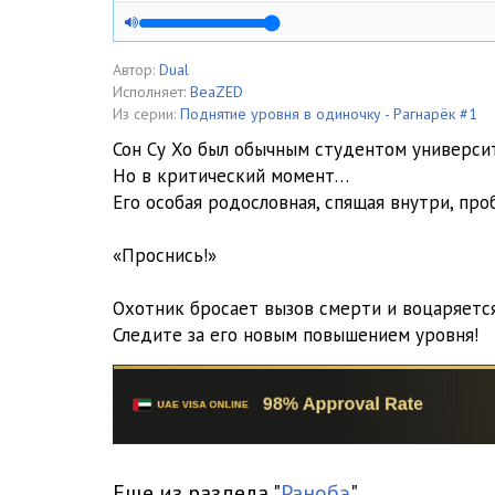
Поднятие уровня в одиночку - Рагнарёк Том 1 глава 
Поднятие уровня в одиночку - Рагнарёк Том 1 глава 
Автор:
Dual
Исполняет:
BeaZED
Поднятие уровня в одиночку - Рагнарёк Том 1 глава 
Из серии:
Поднятие уровня в одиночку - Рагнарёк #1
Сон Су Хо был обычным студентом универси
Поднятие уровня в одиночку - Рагнарёк Том 1 глава 
Но в критический момент…
Его особая родословная, спящая внутри, про
Поднятие уровня в одиночку - Рагнарёк Том 1 глава 
Поднятие уровня в одиночку - Рагнарёк Том 1 глава 
«Проснись!»
Поднятие уровня в одиночку - Рагнарёк Том 1 глава
Охотник бросает вызов смерти и воцаряется
Следите за его новым повышением уровня!
Поднятие уровня в одиночку - Рагнарёк Том 1 глава
Поднятие уровня в одиночку - Рагнарёк Том 1 глава
Поднятие уровня в одиночку - Рагнарёк Том 1 глава
Поднятие уровня в одиночку - Рагнарёк Том 1 глава
Еще из раздела "
Ранобэ
"