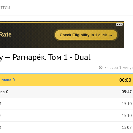
ТЕЛИ
— Рагнарёк. Том 1 - Dual
7 часов 1 мину
00:00
00:00
 глава 0
ва 0
05:47
1
15:10
2
15:10
3
15:07