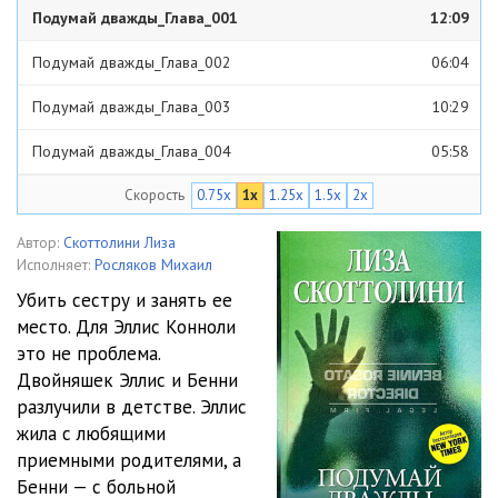
Подумай дважды_Глава_001
12:09
Подумай дважды_Глава_002
06:04
Подумай дважды_Глава_003
10:29
Подумай дважды_Глава_004
05:58
Скорость
0.75x
1x
1.25x
1.5x
2x
Подумай дважды_Глава_005
09:19
Подумай дважды_Глава_006
05:18
Автор:
Скоттолини Лиза
Исполняет:
Росляков Михаил
Подумай дважды_Глава_007
09:05
Убить сестру и занять ее
место. Для Эллис Конноли
Подумай дважды_Глава_008
04:01
это не проблема.
Подумай дважды_Глава_009
06:28
Двойняшек Эллис и Бенни
разлучили в детстве. Эллис
Подумай дважды_Глава_010
05:36
жила с любящими
приемными родителями, а
Подумай дважды_Глава_011
02:23
Бенни — с больной