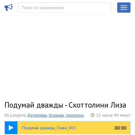
Подумай дважды - Скоттолини Лиза
Из раздела
Детективы, боевики, триллеры
12 часов 40 минут
12:09
00:00
00:00
Подумай дважды_Глава_001