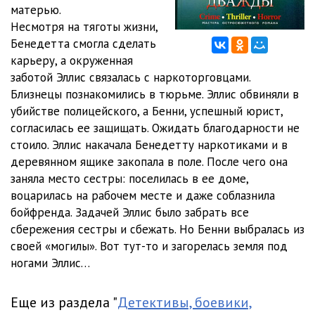
Подумай дважды_Глава_012
03:09
матерью.
Несмотря на тяготы жизни,
Подумай дважды_Глава_013
05:18
Бенедетта смогла сделать
карьеру, а окруженная
Подумай дважды_Глава_014
02:25
заботой Эллис связалась с наркоторговцами.
Подумай дважды_Глава_015
04:43
Близнецы познакомились в тюрьме. Эллис обвиняли в
убийстве полицейского, а Бенни, успешный юрист,
Подумай дважды_Глава_016
09:23
согласилась ее защищать. Ожидать благодарности не
стоило. Эллис накачала Бенедетту наркотиками и в
Подумай дважды_Глава_017
03:04
деревянном ящике закопала в поле. После чего она
Подумай дважды_Глава_018
06:08
заняла место сестры: поселилась в ее доме,
воцарилась на рабочем месте и даже соблазнила
Подумай дважды_Глава_019
07:38
бойфренда. Задачей Эллис было забрать все
сбережения сестры и сбежать. Но Бенни выбралась из
Подумай дважды_Глава_020
02:04
своей «могилы». Вот тут-то и загорелась земля под
Подумай дважды_Глава_021
08:56
ногами Эллис…
Подумай дважды_Глава_022
07:21
Еще из раздела "
Детективы, боевики,