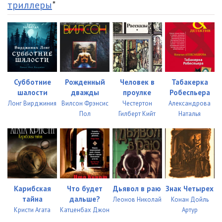
Подумай дважды_Глава_023
01:56
триллеры
"
Подумай дважды_Глава_024
06:47
Подумай дважды_Глава_025
09:04
Подумай дважды_Глава_026
01:27
Подумай дважды_Глава_027
10:41
Субботние
Рожденный
Человек в
Табакерка
шалости
дважды
проулке
Робеспьера
Подумай дважды_Глава_028
08:16
Лонг Вирджиния
Вилсон Фрэнсис
Честертон
Александрова
Пол
Гилберт Кийт
Наталья
Подумай дважды_Глава_029
03:09
Подумай дважды_Глава_030
13:24
Подумай дважды_Глава_031
10:39
Подумай дважды_Глава_032
02:34
Карибская
Что будет
Дьявол в раю
Знак Четырех
Подумай дважды_Глава_033
07:38
тайна
дальше?
Леонов Николай
Конан Дойль
Кристи Агата
Катценбах Джон
Артур
Подумай дважды_Глава_034
12:03