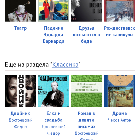
Театр
Падение
Друзья
Рождественск
Эдварда
познаются в
ие каникулы
Барнарда
беде
Еще из раздела "
Классика
"
Двойник
Ёлка и
Роман в
Драма
свадьба
девяти
Достоевский
Чехов Антон
письмах
Федор
Достоевский
Федор
Достоевский
Федор