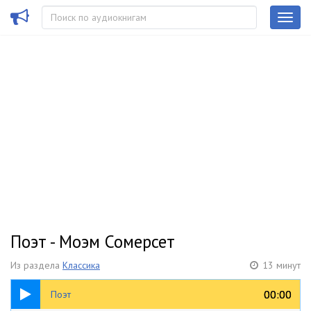
Поэт - Моэм Сомерсет
Из раздела
Классика
13 минут
13:00
00:00
00:00
Поэт