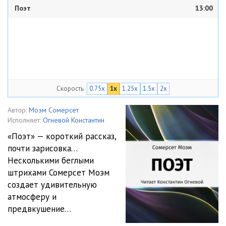
Поэт
13:00
Скорость
0.75x
1x
1.25x
1.5x
2x
Автор:
Моэм Сомерсет
Исполняет:
Огневой Константин
«Поэт» — короткий рассказ,
почти зарисовка…
Несколькими беглыми
штрихами Сомерсет Моэм
создает удивительную
атмосферу и
предвкушение…