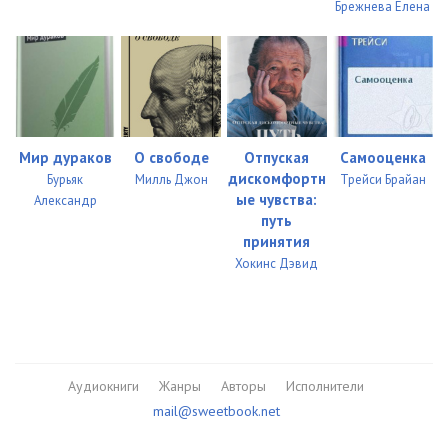
Брежнева Елена
Rotterdamsky_23
05:02
Rotterdamsky_24
05:00
Rotterdamsky_25
05:02
Rotterdamsky_26
05:00
Мир дураков
О свободе
Отпуская
Самооценка
дискомфортн
Бурьяк
Милль Джон
Трейси Брайан
Rotterdamsky_27
05:05
ые чувства:
Александр
путь
Rotterdamsky_28
05:01
принятия
Хокинс Дэвид
Rotterdamsky_29
05:01
Rotterdamsky_30
05:03
Rotterdamsky_31
05:01
Аудиокниги
Жанры
Авторы
Исполнители
Rotterdamsky_32
05:03
mail@sweetbook.net
Rotterdamsky_33
05:02