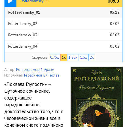
00:00
00:00
Rotterdamsky_01
Rotterdamsky_01
05:12
Rotterdamsky_02
05:02
Rotterdamsky_03
05:03
Rotterdamsky_04
05:02
Скорость
0.75x
1x
1.25x
1.5x
2x
Rotterdamsky_05
05:02
Rotterdamsky_06
05:01
Автор:
Роттердамский Эразм
Исполняет:
Герасимов Вячеслав
Rotterdamsky_07
05:02
«Похвала Глупости» —
шуточное сочинение,
Rotterdamsky_08
05:02
содержащее
Rotterdamsky_09
05:01
парадоксальное
доказательство того, что в
Rotterdamsky_10
05:03
человеческой жизни все в
конечном счете подчинено
Rotterdamsky_11
05:01