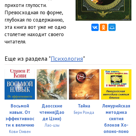
прихоти глупости.
Rotterdamsky_12
05:04
Превосходная по форме,
глубокая по содержанию,
Rotterdamsky_13
05:01
эта книга вот уже не одно
столетие находит своего
Rotterdamsky_14
05:02
читателя.
Rotterdamsky_15
05:01
Еще из раздела "
Психология
"
Rotterdamsky_16
05:01
Rotterdamsky_17
05:01
Rotterdamsky_18
05:02
Rotterdamsky_19
05:00
Восьмой
Даосские
Тайна
Лемурийская
Rotterdamsky_20
05:03
навык. От
чтения(Дао
методика
Берн Ронда
эффективнос
де Цзин)
снятия
Rotterdamsky_21
05:02
ти к величию
блоков Хо-
Лао-цзы
опоно-поно
Кови Стивен
Rotterdamsky_22
05:02