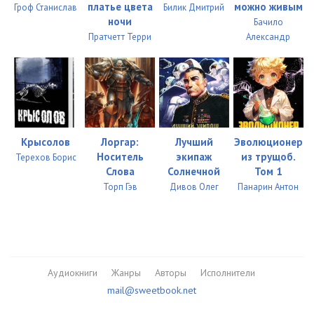
платье цвета
можно живым
Гроф Станислав
Билик Дмитрий
ночи
Бачило
0316
09:40
Пратчетт Терри
Александр
0317
11:29
0318
15:08
0319
11:51
2/01
Крысолов
Лоргар:
Лучший
Эволюционер
0101
03:37
Носитель
экипаж
из трущоб.
Терехов Борис
Слова
Солнечной
Том 1
0102
09:25
Торп Гэв
Дивов Олег
Панарин Антон
0103
12:32
0104
12:37
0105
11:14
Аудиокниги
Жанры
Авторы
Исполнители
mail@sweetbook.net
0106
09:47