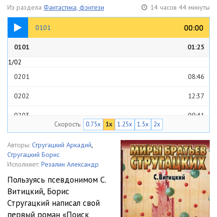
Из раздела
Фантастика, фэнтези
14 часов 44 минуты
01:25
00:00
00:00
0101
1/01
0101
01:25
1/02
0201
08:46
0202
12:37
0203
09:41
Скорость
0.75x
1x
1.25x
1.5x
2x
0204
11:54
Авторы:
Стругацкий Аркадий
,
0205
09:41
Стругацкий Борис
Исполняет:
Резалин Александр
0206
09:06
Пользуясь псевдонимом С.
Витицкий, Борис
0207
11:29
Стругацкий написал свой
0208
06:33
первый роман «Поиск