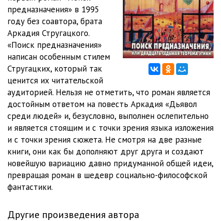
предназначения» в 1995
0209
11:28
году без соавтора, брата
Аркадия Стругацкого.
0210
14:48
«Поиск предназначения»
0211
13:36
написан особенным стилем
Стругацких, который так
0212
08:05
ценится их читательской
аудиторией. Нельзя не отметить, что роман является
0213
12:00
достойным ответом на повесть Аркадия «Дьявол
0214
17:55
среди людей» и, безусловно, выполнен ослепительно
и является стоящим и с точки зрения языка изложения
0215
14:15
и с точки зрения сюжета. Не смотря на две разные
1/03
книги, они как бы дополняют друг друга и создают
новейшую вариацию давно придуманной общей идеи,
0301
10:38
превращая роман в шедевр социально-философской
0302
10:56
фантастики.
0303
15:53
Другие произведения автора