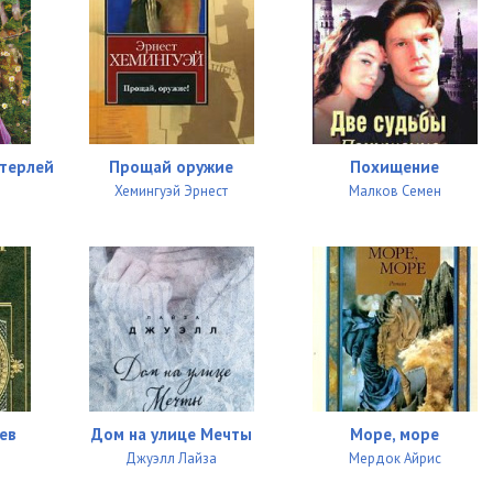
29:30
26:44
38:40
29:45
терлей
Прощай оружие
Похищение
27:50
Хемингуэй Эрнест
Малков Семен
37:20
22:06
26:18
34:37
29:12
ев
Дом на улице Мечты
Море, море
37:05
н
Джуэлл Лайза
Мердок Айрис
37:46