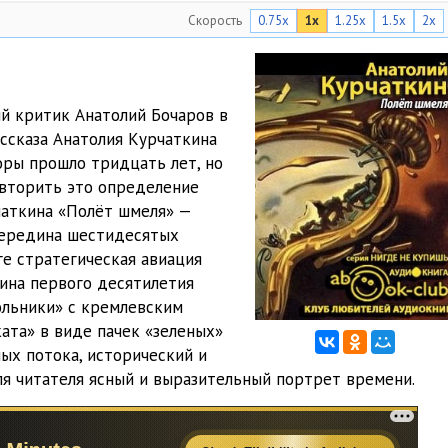
Скорость
0.75x
1x
1.25x
1.5x
2x
19:52
28:54
28:38
ий критик Анатолий Бочаров в
ассказа Анатолия Курчаткина
23:40
оры прошло тридцать лет, но
29:00
повторить это определение
чаткина «Полёт шмеля» —
21:30
 Середина шестидесятых
ге стратегическая авиация
34:02
ина первого десятилетия
27:29
кольники» с кремлевским
ата» в виде пачек «зеленых»
24:39
ных потока, исторический и
ля читателя ясный и выразительный портрет времени.
27:39
22:22