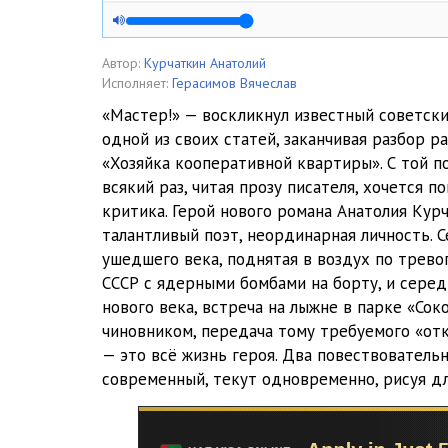
03_01_Polet shmelya
03_02_Polet shmelya
Автор:
Курчаткин Анатолий
Исполняет:
Герасимов Вячеслав
04_01_Polet shmelya
«Мастер!» — воскликнул известный советск
одной из своих статей, заканчивая разбор р
04_02_Polet shmelya
«Хозяйка кооперативной квартиры». С той п
04_03_Polet shmelya
всякий раз, читая прозу писателя, хочется 
критика. Герой нового романа Анатолия Кур
05_01_Polet shmelya
талантливый поэт, неординарная личность.
ушедшего века, поднятая в воздух по трево
05_02_Polet shmelya
СССР с ядерными бомбами на борту, и серед
06_01_Polet shmelya
нового века, встреча на лыжне в парке «Со
чиновником, передача тому требуемого «отк
06_02_Polet shmelya
— это всё жизнь героя. Два повествователь
современный, текут одновременно, рисуя д
07_01_Polet shmelya
07_02_Polet shmelya