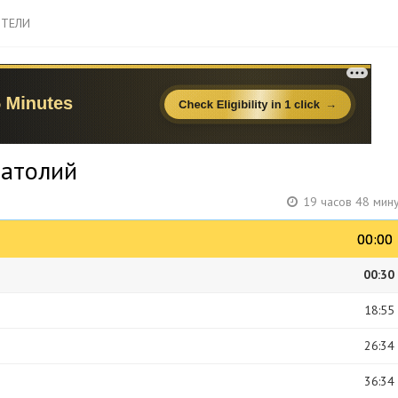
ТЕЛИ
натолий
19 часов 48 мин
00:00
00:00
00:30
18:55
26:34
36:34