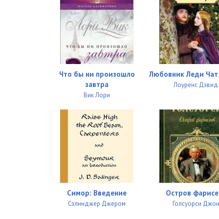
14_01_Polet shmelya
14_02_Polet shmelya
15_Polet shmelya
16_01_Polet shmelya
Что бы ни произошло
Любовник Леди Чат
16_02_Polet shmelya
завтра
Лоуренс Дэвид
Вик Лори
17_Polet shmelya
18_01_Polet shmelya
18_02_Polet shmelya
19_Polet shmelya
20_Polet shmelya
Симор: Введение
Остров фарисе
21_Polet shmelya
Сэлинджер Джером
Голсуорси Джо
22_Polet shmelya