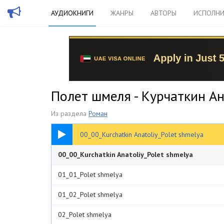
АУДИОКНИГИ
ЖАНРЫ
АВТОРЫ
ИСПОЛНИ
Полет шмеля - Курчаткин А
Из раздела
Роман
00:30
00_00_Kurchatkin Anatoliy_Polet shmelya
00_00_Kurchatkin Anatoliy_Polet shmelya
01_01_Polet shmelya
01_02_Polet shmelya
02_Polet shmelya