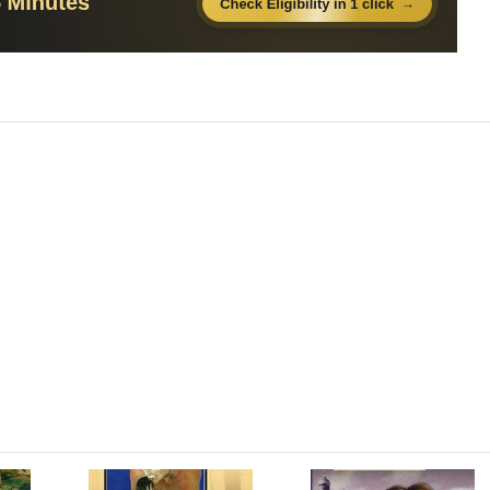
21:27
25:03
25:24
37:03
22:40
24:26
20:57
23:11
23:11
17:05
29:31