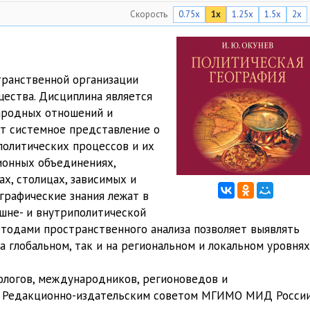
Скорость
0.75x
1x
1.25x
1.5x
2x
07:18
07:19
03:13
транственной организации
ества. Дисциплина является
08:17
ародных отношений и
01:23
ет системное представление о
политических процессов и их
03:52
ионных объединениях,
ах, столицах, зависимых и
04:33
рафические знания лежат в
08:55
шне- и внутриполитической
етодами пространственного анализа позволяет выявлять
02:33
 глобальном, так и на региональном и локальном уровнях
01:36
ологов, международников, регионоведов и
05:29
ка Редакционно-издательским советом МГИМО МИД России