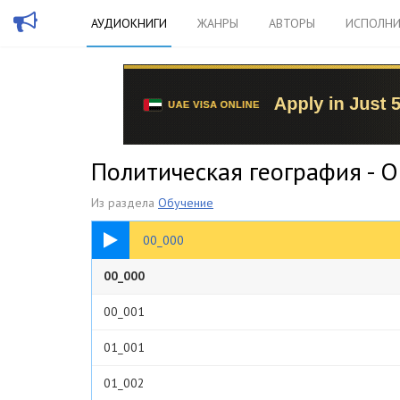
АУДИОКНИГИ
ЖАНРЫ
АВТОРЫ
ИСПОЛНИ
Политическая география - О
Из раздела
Обучение
00:20
00_000
00_000
00_001
01_001
01_002