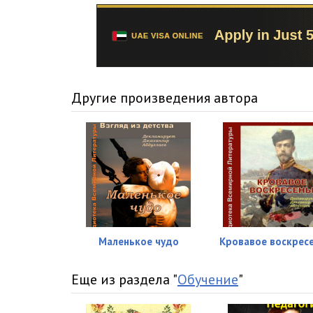
02_012
02_013
02_014
02_015
Другие произведения автора
02_016
02_017
02_018
02_019
02_020
Маленькое чудо
Кровавое воскрес
02_021
Еще из раздела "
Обучение
"
02_022