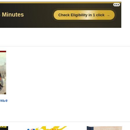
03:30
09:22
06:57
11:22
02:18
05:53
04:26
04:48
04:26
енье
03:31
02:50