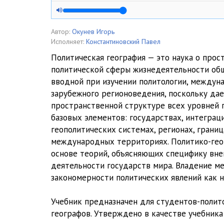
01_003
01_004
Автор:
Окунев Игорь
Исполняет:
Константиновский Павел
01_005
Политическая география — это наука о прос
политической сферы жизнедеятельности общ
01_006
вводной при изучении политологии, междун
01_007
зарубежного регионоведения, поскольку да
пространственной структуре всех уровней 
01_007X
базовых элементов: государствах, интеграц
геополитических системах, регионах, границ
02_000
международных территориях. Политико-геог
02_008
основе теорий, объясняющих специфику вне
деятельности государств мира. Владение м
02_009
закономерности политических явлений как на
02_010
Учебник предназначен для студентов-полит
02_011
географов. Утверждено в качестве учебни