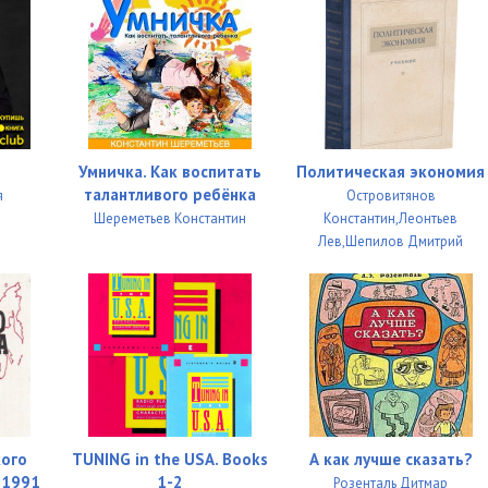
04:18
02:44
04:16
01:03
Умничка. Как воспитать
Политическая экономия
05:28
талантливого ребёнка
я
Островитянов
Шереметьев Константин
Константин,Леонтьев
04:04
Лев,Шепилов Дмитрий
04:02
03:46
02:46
04:21
02:46
кого
TUNING in the USA. Books
А как лучше сказать?
-1991
1-2
Розенталь Дитмар
04:19