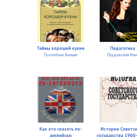
02_023
02_024
02_024X
03_000
Тайны хорошей кухни
Педагогика
03_025
Похлебкин Вильям
Прудовский Иль
03_026
03_027
03_028
03_029
03_030
03_031
Как это сказать по-
История Советс
английски
государства 1900
03_032