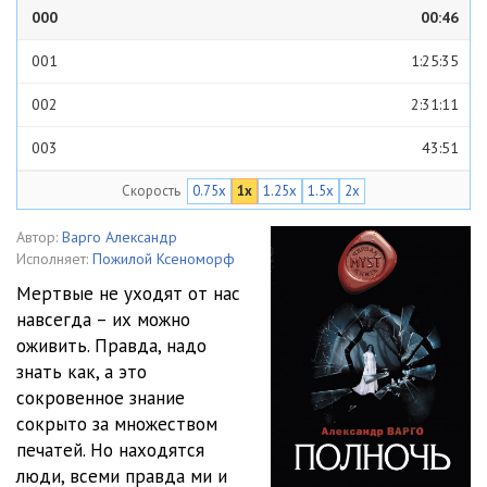
000
00:46
001
1:25:35
002
2:31:11
003
43:51
Скорость
0.75x
1x
1.25x
1.5x
2x
004
51:05
005
1:07:08
Автор:
Варго Александр
Исполняет:
Пожилой Ксеноморф
006
1:33:57
Мертвые не уходят от нас
навсегда – их можно
007
42:56
оживить. Правда, надо
знать как, а это
сокровенное знание
сокрыто за множеством
печатей. Но находятся
люди, всеми правда ми и