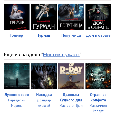
Гример
Гурман
Попутчица
Дом в овраге
Еще из раздела "
Мистика, ужасы
"
Лунное озеро
Находка
Дьяволы
Странная
Судного дня
конфета
Передерий
Драндар
Марина
Алексей
Мастертон Грэм
Маккаммон
Роберт