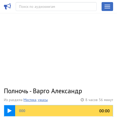
Полночь - Варго Александр
Из раздела
Мистика, ужасы
8 часов 56 минут
00:46
00:00
00:00
000