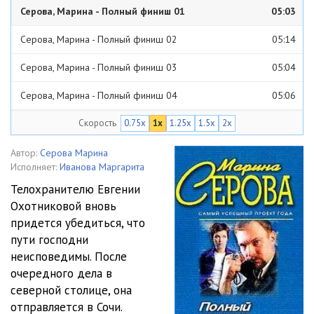
Серова, Марина - Полный финиш 01
05:03
Серова, Марина - Полный финиш 02
05:14
Серова, Марина - Полный финиш 03
05:04
Серова, Марина - Полный финиш 04
05:06
Скорость
0.75x
1x
1.25x
1.5x
2x
Серова, Марина - Полный финиш 05
05:26
Серова, Марина - Полный финиш 06
05:09
Автор:
Серова Марина
Исполняет:
Иванова Маргарита
Серова, Марина - Полный финиш 07
05:12
Телохранителю Евгении
Охотниковой вновь
Серова, Марина - Полный финиш 08
05:12
придется убедиться, что
Серова, Марина - Полный финиш 09
05:18
пути господни
неисповедимы. После
Серова, Марина - Полный финиш 10
05:13
очередного дела в
северной столице, она
Серова, Марина - Полный финиш 11
05:09
отправляется в Сочи.