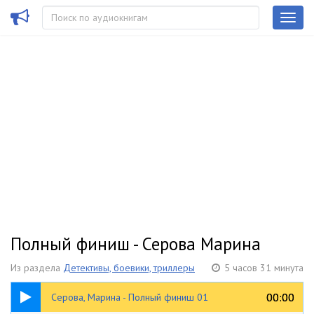
Полный финиш - Серова Марина
Из раздела
Детективы, боевики, триллеры
5 часов 31 минута
05:03
00:00
00:00
Серова, Марина - Полный финиш 01