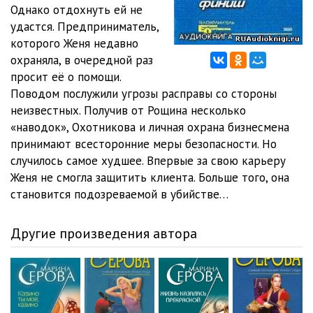
Серова, Марина - Полный финиш 12
05:02
Однако отдохнуть ей не
удастся. Предприниматель,
Серова, Марина - Полный финиш 13
05:16
которого Женя недавно
охраняла, в очередной раз
Серова, Марина - Полный финиш 14
05:03
просит её о помощи.
Серова, Марина - Полный финиш 15
05:30
Поводом послужили угрозы расправы со стороны
неизвестных. Получив от Рощина несколько
Серова, Марина - Полный финиш 16
05:21
«наводок», Охотникова и личная охрана бизнесмена
принимают всесторонние меры безопасности. Но
Серова, Марина - Полный финиш 17
05:12
случилось самое худшее. Впервые за свою карьеру
Серова, Марина - Полный финиш 18
06:06
Женя не смогла защитить клиента. Больше того, она
становится подозреваемой в убийстве…
Серова, Марина - Полный финиш 19
05:06
Серова, Марина - Полный финиш 20
05:04
Другие произведения автора
Серова, Марина - Полный финиш 21
05:04
Серова, Марина - Полный финиш 22
05:04