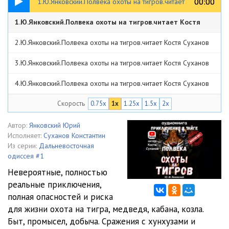
00:00
00:00
1.Ю.Янковский.Полвека охоты на тигров.читает
1.Ю.Янковский.Полвека охоты на тигров.читает Костя
Костя Суханов
Суханов
11:35
2.Ю.Янковский.Полвека охоты на тигров.читает Костя Суханов
33:32
3.Ю.Янковский.Полвека охоты на тигров.читает Костя Суханов
39:07
4.Ю.Янковский.Полвека охоты на тигров.читает Костя Суханов
40:53
Скорость
0.75x
1x
1.25x
1.5x
2x
5.Ю.Янковский.Полвека охоты на тигров.читает Костя Суханов
59:29
6.Ю.Янковский.Полвека охоты на тигров.читает Костя Суханов
Автор:
Янковский Юрий
Исполняет:
Суханов Константин
1:03:28
7.Ю.Янковский.Полвека охоты на тигров.читает Костя Суханов
Из серии:
Дальневосточная
одиссея #1
44:36
8.Ю.Янковский.Полвека охоты на тигров.читает Костя Суханов
Невероятные, полностью
реальные приключения,
46:52
9.Ю.Янковский.Полвека охоты на тигров.читает Костя Суханов
полная опасностей и риска
33:39
для жизни охота на тигра, медведя, кабана, козла.
Быт, промысел, добыча. Сражения с хунхузами и