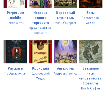
Perpetuum
История
Церковный
Бесы
mobile
одного
служитель
Достоевский
торгового
Чехов Антон
Моэм Сомерсет
Федор
предприятия
Чехов Антон
Рассказы
Крокодил
Ангелочек
Звездные
часы
По Эдгар Аллан
Достоевский
Андреев Леонид
человечества.
Федор
Новеллы
Цвейг Стефан