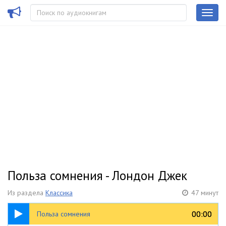
Польза сомнения - Лондон Джек
Из раздела
Классика
47 минут
47:12
00:00
00:00
Польза сомнения