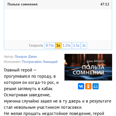
Польза сомнения
47:12
Скорость
0.75x
1x
1.25x
1.5x
2x
Автор:
Лондон Джек
Исполняет:
Постригайло Геннадий
Главный герой —
прогуливался по городу, в
котором он когда-то рос, и
решил заглянуть в кабак.
Осматривая заведение,
мужчина случайно зашел не в ту дверь и в результате
стал невольным участником потасовки.
Не желая прощать недостойное поведение, герой