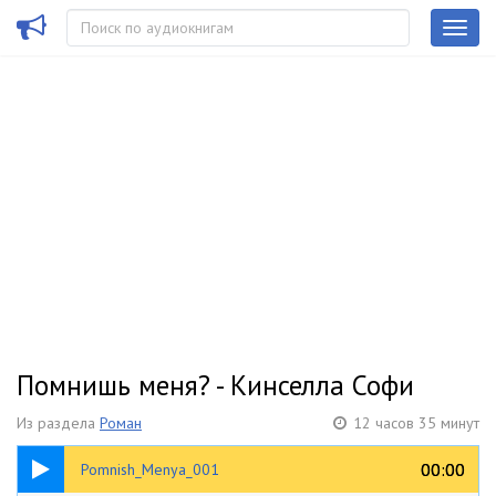
Помнишь меня? - Кинселла Софи
Из раздела
Роман
12 часов 35 минут
05:17
00:00
00:00
Pomnish_Menya_001