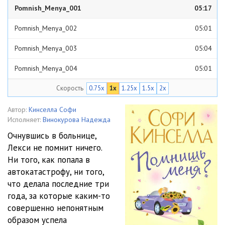
Pomnish_Menya_001
05:17
Pomnish_Menya_002
05:01
Pomnish_Menya_003
05:04
Pomnish_Menya_004
05:01
Скорость
0.75x
1x
1.25x
1.5x
2x
Pomnish_Menya_005
05:01
Pomnish_Menya_006
05:02
Автор:
Кинселла Софи
Исполняет:
Винокурова Надежда
Pomnish_Menya_007
05:02
Очнувшись в больнице,
Лекси не помнит ничего.
Pomnish_Menya_008
05:02
Ни того, как попала в
Pomnish_Menya_009
05:03
автокатастрофу, ни того,
что делала последние три
Pomnish_Menya_010
05:01
года, за которые каким-то
совершенно непонятным
Pomnish_Menya_011
05:03
образом успела