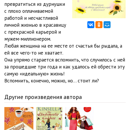
Pomnish_Menya_012
05:02
превратиться из дурнушки
с плохо оплачиваемой
Pomnish_Menya_013
05:01
работой и несчастливой
личной жизнью в красавицу
Pomnish_Menya_014
05:01
с прекрасной карьерой и
Pomnish_Menya_015
05:01
мужем-миллионером.
Любая женщина на ее месте от счастья бы рыдала, а
Pomnish_Menya_016
05:01
ей все чего-то не хватает.
Она упрямо старается вспомнить, что случилось с ней
Pomnish_Menya_017
05:02
за прошедшие три года и как удалось ей обрести эту
Pomnish_Menya_018
05:03
самую «идеальную» жизнь!
Вспомнить, конечно, можно, но… стоит ли?
Pomnish_Menya_019
05:00
Pomnish_Menya_020
05:03
Другие произведения автора
Pomnish_Menya_021
05:01
Pomnish_Menya_022
05:00