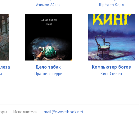
Азимов Айзек
Шрёдер Карл
елеза
Дело табак
Компьютер богов
и
Пратчетт Терри
Кинг Стивен
торы
Исполнители
mail@sweetbook.net