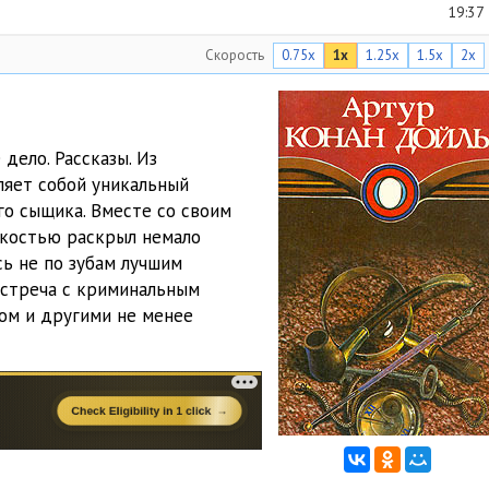
19:37
Скорость
0.75x
1x
1.25x
1.5x
2x
20:05
20:01
16:04
дело. Рассказы. Из
яет собой уникальный
15:04
го сыщика. Вместе со своим
15:25
гкостью раскрыл немало
сь не по зубам лучшим
16:58
встреча с криминальным
ом и другими не менее
17:54
18:14
18:03
16:49