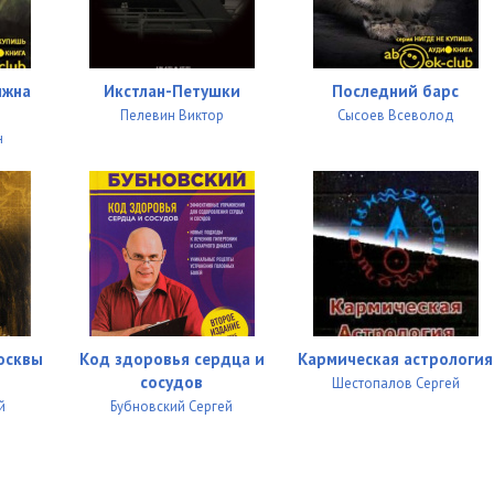
лжна
Икстлан-Петушки
Последний барс
Пелевин Виктор
Сысоев Всеволод
н
осквы
Код здоровья сердца и
Кармическая астрология
сосудов
Шестопалов Сергей
й
Бубновский Сергей