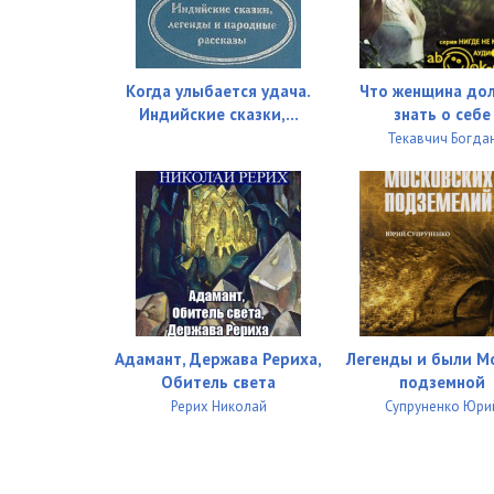
Когда улыбается удача.
Что женщина до
Индийские сказки,...
знать о себе
Текавчич Богда
Адамант, Держава Рериха,
Легенды и были М
Обитель света
подземной
Рерих Николай
Супруненко Юри