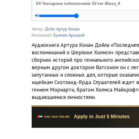
04 Vnezapnoe ischeznovenie Sil'ver-Bleza_4
05 Mesgrevskij obrjad_1
06 Mesgrevskij obrjad_2
Автор:
Дойл Артур Конан
Исполняет:
Бухмин Аркадий
07 Mesgrevskij obrjad_3
Аудиокнига Артура Конан Дойла «Последнее 
воспоминаний о Шерлоке Холмсе» представл
08 Rejgetskie pomeschiki_1
сборник историй про гениального английско
09 Rejgetskie pomeschiki_2
верным другом доктором Ватсоном он с ле
запутанных и сложных дел, которые оказали
10 Rejgetskie pomeschiki_3
ищейкам Скотланд-Ярда. Слушателей ждет 
гением Мориарти, братом Холмса Майкрофт
11 Morskoj dogovor_1
выдающимися личностями.
12 Morskoj dogovor_2
13 Morskoj dogovor_3
14 Morskoj dogovor_4