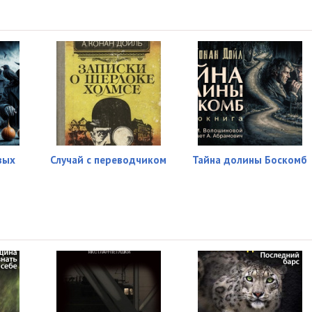
17:46
20:14
15:09
16:41
вых
Случай с переводчиком
Тайна долины Боскомб