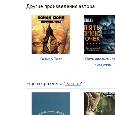
15 Morskoj dogovor_5
Другие произведения автора
16 Poslednee delo_1
17 Poslednee delo_2
18 Poslednee delo_3
Кольцо Тота
Пять апельсино
косточек
Еще из раздела "
Разное
"