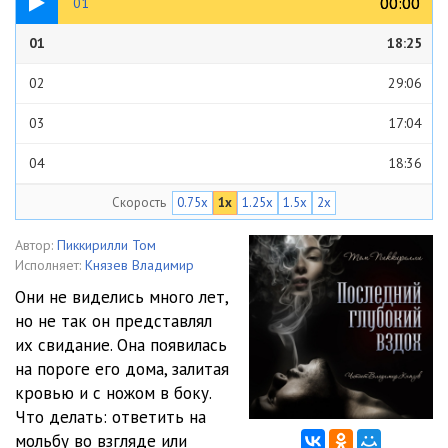
00:00
00:00
01
01
18:25
02
29:06
03
17:04
04
18:36
Скорость
0.75x
1x
1.25x
1.5x
2x
05
23:46
06
32:35
Автор:
Пиккирилли Том
Исполняет:
Князев Владимир
Они не виделись много лет,
но не так он представлял
их свидание. Она появилась
на пороге его дома, залитая
кровью и с ножом в боку.
Что делать: ответить на
мольбу во взгляде или