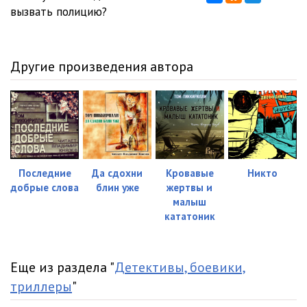
вызвать полицию?
Другие произведения автора
Последние
Да сдохни
Кровавые
Никто
добрые слова
блин уже
жертвы и
малыш
кататоник
Еще из раздела "
Детективы, боевики,
триллеры
"