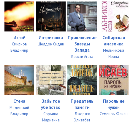
Изгой
Интриганка
Приключение
Сибирская
Звезды
амазонка
Смирнов
Шелдон Сидни
Запада
Владимир
Мельникова
Кристи Агата
Ирина
Стена
Забытое
Предатель
Пароль не
убийство
памяти
нужен
Мединский
Владимир
Сорвина
Джордж
Семенов Юлиан
Марианна
Элизабет