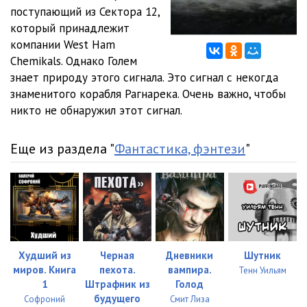
поступающий из Сектора 12,
который принадлежит
компании West Ham
Chemikals. Однако Голем
знает природу этого сигнала. Это сигнал с некогда
знаменитого корабля Рагнарека. Очень важно, чтобы
никто не обнаружил этот сигнал.
Еще из раздела "
Фантастика, фэнтези
"
Худший из
Черная
Дневники
Шутник
миров. Книга
пехота.
вампира.
Тенн Уильям
1
Штрафник из
Голод
будущего
Софроний
Смит Лиза