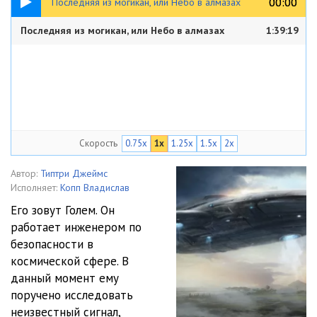
00:00
00:00
Последняя из могикан, или Небо в алмазах
Последняя из могикан, или Небо в алмазах
1:39:19
Скорость
0.75x
1x
1.25x
1.5x
2x
Автор:
Типтри Джеймс
Исполняет:
Копп Владислав
Его зовут Голем. Он
работает инженером по
безопасности в
космической сфере. В
данный момент ему
поручено исследовать
неизвестный сигнал,