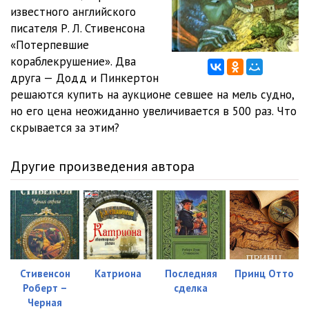
известного английского
012
05:00
писателя Р. Л. Стивенсона
«Потерпевшие
013
05:03
кораблекрушение». Два
друга — Додд и Пинкертон
014
05:03
решаются купить на аукционе севшее на мель судно,
015
05:05
но его цена неожиданно увеличивается в 500 раз. Что
скрывается за этим?
016
05:17
017
05:06
Другие произведения автора
018
05:03
019
05:04
020
05:04
021
05:01
Стивенсон
Катриона
Последняя
Принц Отто
Роберт –
сделка
022
05:06
Черная