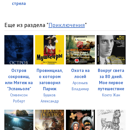
стрела
023
05:02
024
05:01
Еще из раздела "
Приключения
"
025
05:07
026
05:01
027
05:05
028
05:01
Остров
Провинциал,
Охота на
Вокруг света
сокровищ,
о котором
лосей
за 80 дней.
029
05:01
или Мятеж на
заговорил
Мое первое
Арсеньев
"Эспаньоле"
Париж
путешествие
Владимир
030
05:03
Стивенсон
Бушков
Кокто Жан
031
05:06
Роберт
Александр
032
05:03
033
05:09