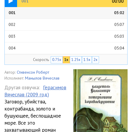
00:00
00:00
001
001
05:02
002
05:07
003
05:03
004
05:04
Скорость
0.75x
1x
1.25x
1.5x
2x
005
05:04
006
05:02
Автор:
Стивенсон Роберт
Исполняет:
Манылов Вячеслав
007
05:02
Другая озвучка:
Герасимов
Вячеслав (2009 год)
008
05:04
Заговор, убийства,
009
05:03
контрабанда, золото и
бушующее, беспощадное
010
05:06
море. Все это
захватывающий роман
011
05:05