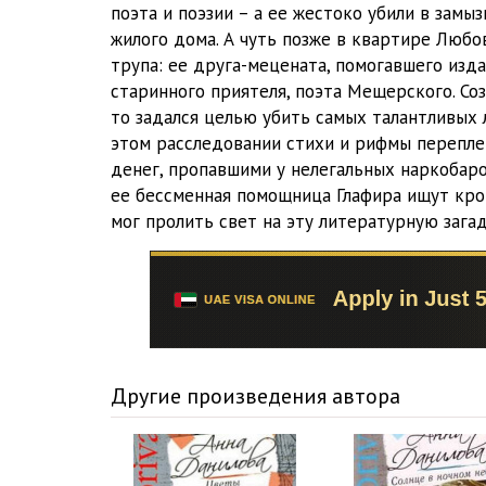
поэта и поэзии – а ее жестоко убили в замы
жилого дома. А чуть позже в квартире Люб
трупа: ее друга-мецената, помогавшего изда
старинного приятеля, поэта Мещерского. Соз
то задался целью убить самых талантливых 
этом расследовании стихи и рифмы перепл
денег, пропавшими у нелегальных наркобаро
ее бессменная помощница Глафира ищут кро
мог пролить свет на эту литературную зага
Другие произведения автора