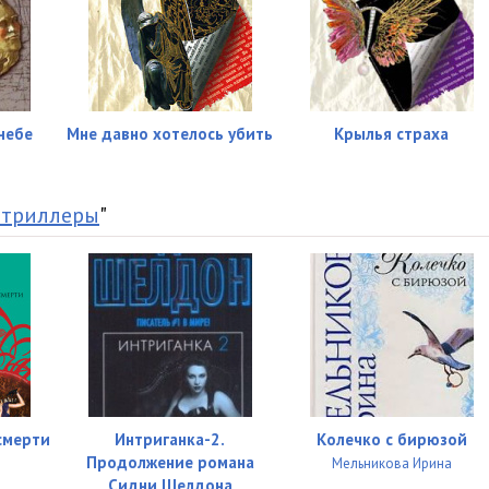
небе
Мне давно хотелось убить
Крылья страха
 триллеры
"
смерти
Интриганка-2.
Колечко с бирюзой
Продолжение романа
Мельникова Ирина
Сидни Шелдона