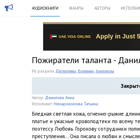
АУДИОКНИГИ
ЖАНРЫ
АВТОРЫ
ИСПОЛНИ
Пожиратели таланта - Дани
Из раздела
Детективы, боевики, триллеры
Закрыт
Автор:
Данилова Анна
Исполняет:
Ненарокомова Татьяна
Бледная светлая кожа, огненно-рыжие длинн
платье и ужасные кровоподтеки по всему те
поэтессу Любовь Горохову сотрудники поли
преступления… Она писала о любви и смысле