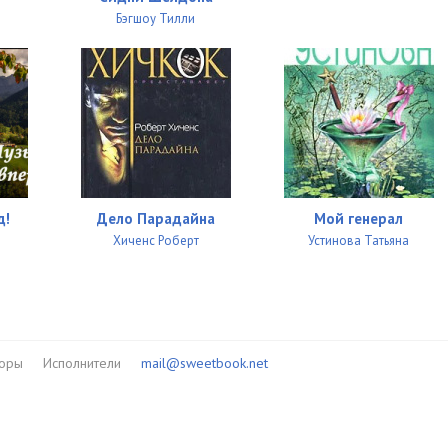
Бэгшоу Тилли
д!
Дело Парадайна
Мой генерал
ь
Хиченс Роберт
Устинова Татьяна
торы
Исполнители
mail@sweetbook.net