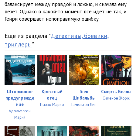
12_Pravda i drugaya lozh
22:27
балансирует между правдой и ложью, и сначала ему
везет. Однако в какой-то момент все идет не так, и
13_Pravda i drugaya lozh
19:23
Генри совершает непоправимую ошибку.
14_Pravda i drugaya lozh
23:36
Еще из раздела "
Детективы, боевики,
15_Pravda i drugaya lozh
13:30
триллеры
"
16_Pravda i drugaya lozh
08:39
17_Pravda i drugaya lozh
17:49
18_Pravda i drugaya lozh
25:13
19_Pravda i drugaya lozh
22:02
Штормовое
Крестный
Гнев
Смерть Беллы
предупрежде
отец
Шибальбы
Сименон Жорж
20_Pravda i drugaya lozh
22:03
ние
Пьюзо Марио
Гамильтон Лин
Адольфссон
21_Pravda i drugaya lozh
19:07
Мария
22_Pravda i drugaya lozh
17:44