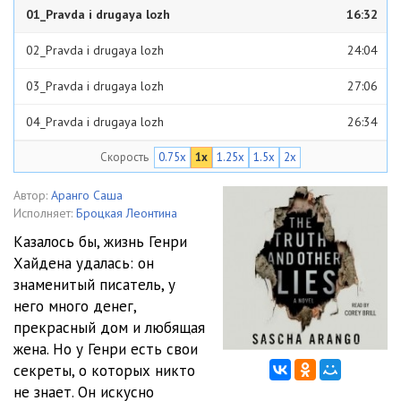
01_Pravda i drugaya lozh
16:32
02_Pravda i drugaya lozh
24:04
03_Pravda i drugaya lozh
27:06
04_Pravda i drugaya lozh
26:34
Скорость
0.75x
1x
1.25x
1.5x
2x
05_Pravda i drugaya lozh
57:28
06_Pravda i drugaya lozh
09:38
Автор:
Аранго Саша
Исполняет:
Броцкая Леонтина
07_Pravda i drugaya lozh
25:27
Казалось бы, жизнь Генри
Хайдена удалась: он
08_Pravda i drugaya lozh
33:12
знаменитый писатель, у
09_Pravda i drugaya lozh
16:55
него много денег,
прекрасный дом и любящая
10_Pravda i drugaya lozh
38:24
жена. Но у Генри есть свои
секреты, о которых никто
11_Pravda i drugaya lozh
19:42
не знает. Он искусно