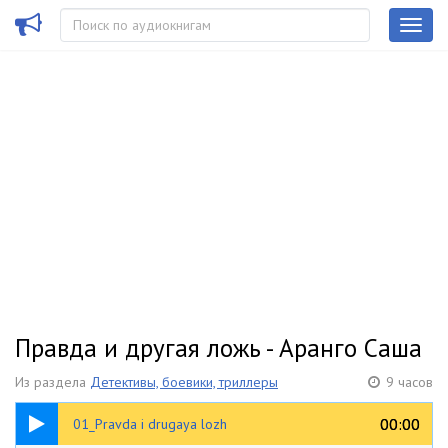
Правда и другая ложь - Аранго Саша
Из раздела
Детективы, боевики, триллеры
9 часов
16:32
00:00
00:00
01_Pravda i drugaya lozh