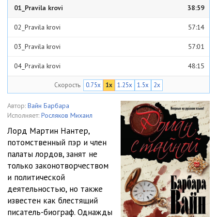
01_Pravila krovi
38:59
02_Pravila krovi
57:14
03_Pravila krovi
57:01
04_Pravila krovi
48:15
Скорость
0.75x
1x
1.25x
1.5x
2x
05_Pravila krovi
32:21
06_Pravila krovi
40:56
Автор:
Вайн Барбара
Исполняет:
Росляков Михаил
07_Pravila krovi
30:34
Лорд Мартин Нантер,
потомственный пэр и член
08_Pravila krovi
40:27
палаты лордов, занят не
09_Pravila krovi
23:59
только законотворчеством
и политической
10_Pravila krovi
47:29
деятельностью, но также
известен как блестящий
11_Pravila krovi
39:28
писатель-биограф. Однажды