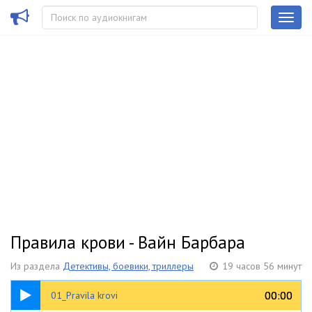
Правила крови - Вайн Барбара
Из раздела
Детективы, боевики, триллеры
19 часов 56 минут
38:59
00:00
00:00
01_Pravila krovi