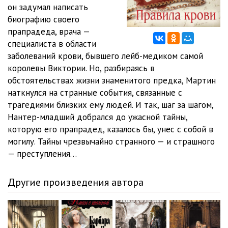
12_Pravila krovi
31:32
он задумал написать
биографию своего
13_Pravila krovi
19:17
прапрадеда, врача —
специалиста в области
14_Pravila krovi
35:38
заболеваний крови, бывшего лейб-медиком самой
15_Pravila krovi
22:28
королевы Виктории. Но, разбираясь в
обстоятельствах жизни знаменитого предка, Мартин
16_Pravila krovi
29:27
наткнулся на странные события, связанные с
трагедиями близких ему людей. И так, шаг за шагом,
17_Pravila krovi
34:00
Нантер-младший добрался до ужасной тайны,
18_Pravila krovi
49:06
которую его прапрадед, казалось бы, унес с собой в
могилу. Тайны чрезвычайно странного — и страшного
19_Pravila krovi
33:45
— преступления…
20_Pravila krovi
19:31
Другие произведения автора
21_Pravila krovi
40:22
22_Pravila krovi
31:02