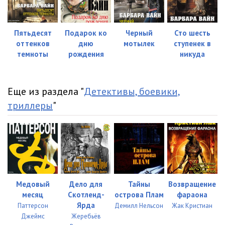
23_Pravila krovi
26:44
24_Pravila krovi
18:01
Пятьдесят
Подарок ко
Черный
Сто шесть
25_Pravila krovi
39:43
оттенков
дню
мотылек
ступенек в
темноты
рождения
никуда
26_Pravila krovi
28:56
27_Pravila krovi
24:23
Еще из раздела "
Детективы, боевики,
28_Pravila krovi
25:24
триллеры
"
29_Pravila krovi
30:30
30_Pravila krovi
17:25
31_Pravila krovi
32:12
32_Pravila krovi
31:14
Медовый
Дело для
Тайны
Возвращение
месяц
Скотленд-
острова Плам
фараона
33_Pravila krovi
26:42
Ярда
Паттерсон
Демилл Нельсон
Жак Кристиан
Джеймс
Жеребьёв
34_Pravila krovi
22:58