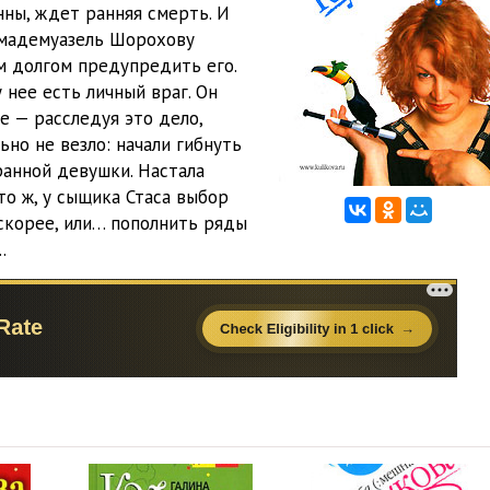
нны, ждет ранняя смерть. И
 мадемуазель Шорохову
м долгом предупредить его.
у нее есть личный враг. Он
е — расследуя это дело,
но не везло: начали гибнуть
анной девушки. Настала
о ж, у сыщика Стаса выбор
 скорее, или… пополнить ряды
.