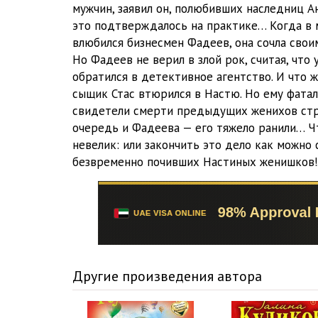
мужчин, заявил он, полюбивших наследниц А
это подтверждалось на практике… Когда в
влюбился бизнесмен Фадеев, она сочла свои
Но Фадеев не верил в злой рок, считая, что 
обратился в детективное агентство. И что ж
сыщик Стаc втюрился в Настю. Но ему фаталь
свидетели смерти предыдущих женихов стр
очередь и Фадеева — его тяжело ранили… Чт
невелик: или закончить это дело как можно
безвременно почивших Настиных женишков!.
Другие произведения автора