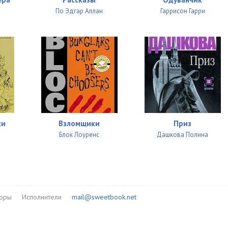
По Эдгар Аллан
Гаррисон Гарри
ки
Взломщики
Приз
Блок Лоуренс
Дашкова Полина
торы
Исполнители
mail@sweetbook.net