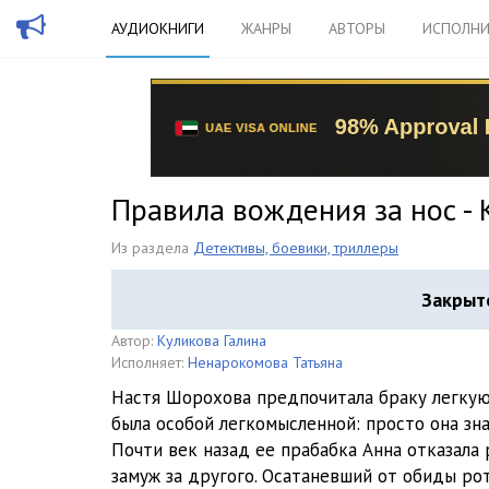
АУДИОКНИГИ
ЖАНРЫ
АВТОРЫ
ИСПОЛНИ
Правила вождения за нос - 
Из раздела
Детективы, боевики, триллеры
Закрыт
Автор:
Куликова Галина
Исполняет:
Ненарокомова Татьяна
Настя Шорохова предпочитала браку легкую 
была особой легкомысленной: просто она зн
Почти век назад ее прабабка Анна отказала
замуж за другого. Осатаневший от обиды ро