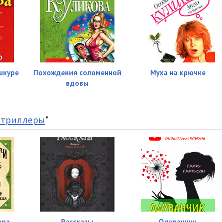
шкуре
Похождения соломенной
Муха на крючке
вдовы
 триллеры
"
ера
Рассказы
Одуванчик