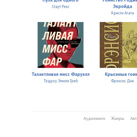
Экройда
Стаут Рекс
Кристи Агата
Талантливая мисс Фаруэлл
Крысиные гон
Тедроу Эмили Грей
Фрэнсис Дик
Аудиокниги
Жанры
Ав